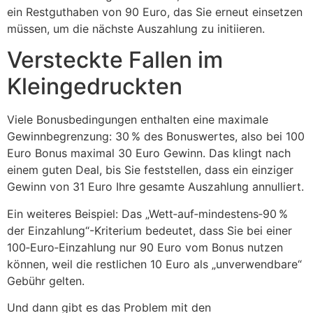
ein Restguthaben von 90 Euro, das Sie erneut einsetzen
müssen, um die nächste Auszahlung zu initiieren.
Versteckte Fallen im
Kleingedruckten
Viele Bonusbedingungen enthalten eine maximale
Gewinnbegrenzung: 30 % des Bonus­wertes, also bei 100
Euro Bonus maximal 30 Euro Gewinn. Das klingt nach
einem guten Deal, bis Sie feststellen, dass ein einziger
Gewinn von 31 Euro Ihre gesamte Auszahlung annulliert.
Ein weiteres Beispiel: Das „Wett‑auf‑mindestens‑90 %
der Einzahlung“-Kriterium bedeutet, dass Sie bei einer
100‑Euro‑Einzahlung nur 90 Euro vom Bonus nutzen
können, weil die restlichen 10 Euro als „unverwendbare“
Gebühr gelten.
Und dann gibt es das Problem mit den