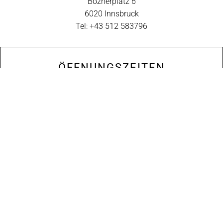
Boznerplatz 6
6020 Innsbruck
Tel: +43 512 583796
ÖFFNUNGSZEITEN
Mo-Sa: 11:30-14:00 & 17:30-24:00
So: 17:30-23:00
An Feiertagen geschlossen
FOLLOW US