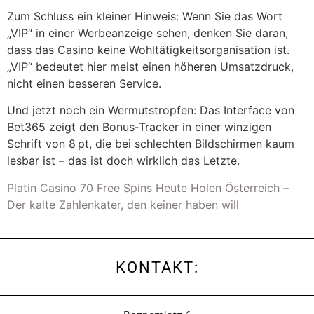
Zum Schluss ein kleiner Hinweis: Wenn Sie das Wort
„VIP“ in einer Werbeanzeige sehen, denken Sie daran,
dass das Casino keine Wohltätigkeitsorganisation ist.
„VIP“ bedeutet hier meist einen höheren Umsatz­druck,
nicht einen besseren Service.
Und jetzt noch ein Wermutstropfen: Das Interface von
Bet365 zeigt den Bonus‑Tracker in einer winzigen
Schrift von 8 pt, die bei schlechten Bildschirmen kaum
lesbar ist – das ist doch wirklich das Letzte.
Platin Casino 70 Free Spins Heute Holen Österreich –
Der kalte Zahlenkater, den keiner haben will
KONTAKT: