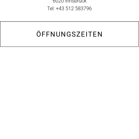
6020 Innsbruck
Tel: +43 512 583796
ÖFFNUNGSZEITEN
Mo-Sa: 11:30-14:00 & 17:30-24:00
So: 17:30-23:00
An Feiertagen geschlossen
FOLLOW US
Impressum
/
Datenschutz