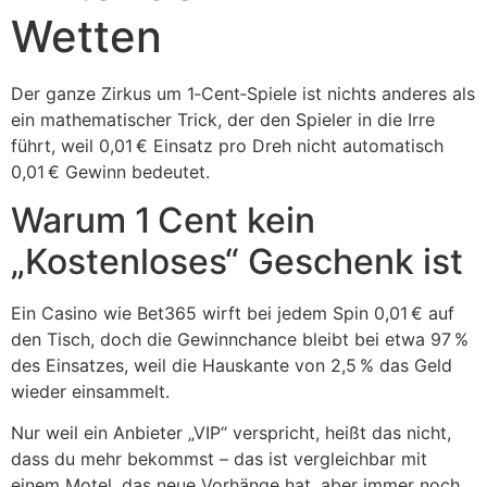
Wetten
Der ganze Zirkus um 1‑Cent‑Spiele ist nichts anderes als
ein mathematischer Trick, der den Spieler in die Irre
führt, weil 0,01 € Einsatz pro Dreh nicht automatisch
0,01 € Gewinn bedeutet.
Warum 1 Cent kein
„Kostenloses“ Geschenk ist
Ein Casino wie Bet365 wirft bei jedem Spin 0,01 € auf
den Tisch, doch die Gewinnchance bleibt bei etwa 97 %
des Einsatzes, weil die Hauskante von 2,5 % das Geld
wieder einsammelt.
Nur weil ein Anbieter „VIP“ verspricht, heißt das nicht,
dass du mehr bekommst – das ist vergleichbar mit
einem Motel, das neue Vorhänge hat, aber immer noch