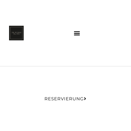
RESERVIERUNG