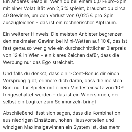
Ein anderes Beispiel: Wenn du bei einem 0,01‑Euro‑Spin
mit einer Volatilität von 2,5 % spielst, brauchst du circa
40 Gewinne, um den Verlust von 0,025 € pro Spin
auszugleichen – das ist ein rechnerischer Alptraum.
Ein weiterer Hinweis: Die meisten Anbieter begrenzen
den maximalen Gewinn bei Mini‑Wetten auf 10 €, das ist
fast genauso wenig wie ein durchschnittlicher Bierpreis
von 12 € in Wien – ein klares Zeichen dafür, dass die
Werbung nur das Ego streichelt.
Und falls du denkst, dass ein 1‑Cent‑Bonus dir einen
Vorsprung gibt, erinnere dich daran, dass die meisten
Boni nur für Spieler mit einem Mindesteinsatz von 10 €
freigeschaltet werden – das ist ein Widerspruch, der
selbst ein Logiker zum Schmunzeln bringt.
Abschließend lässt sich sagen, dass die Kombination
aus niedrigen Einsätzen, hohen Hausvorteilen und
winzigen Maximalgewinnen ein System ist, das mehr