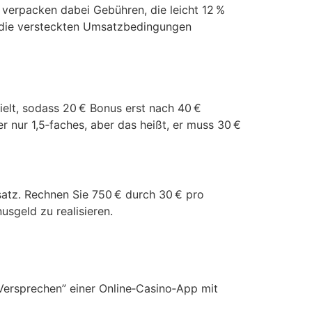
r verpacken dabei Gebühren, die leicht 12 %
n die versteckten Umsatzbedingungen
elt, sodass 20 € Bonus erst nach 40 €
er nur 1,5‑faches, aber das heißt, er muss 30 €
satz. Rechnen Sie 750 € durch 30 € pro
usgeld zu realisieren.
‑Versprechen” einer Online‑Casino‑App mit