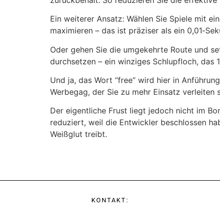
Ein weiterer Ansatz: Wählen Sie Spiele mit 
maximieren – das ist präziser als ein 0,01‑Se
Oder gehen Sie die umgekehrte Route und setz
durchsetzen – ein winziges Schlupfloch, das 
Und ja, das Wort “free” wird hier in Anführung
Werbegag, der Sie zu mehr Einsatz verleiten s
Der eigentliche Frust liegt jedoch nicht im 
reduziert, weil die Entwickler beschlossen ha
Weißglut treibt.
KONTAKT: