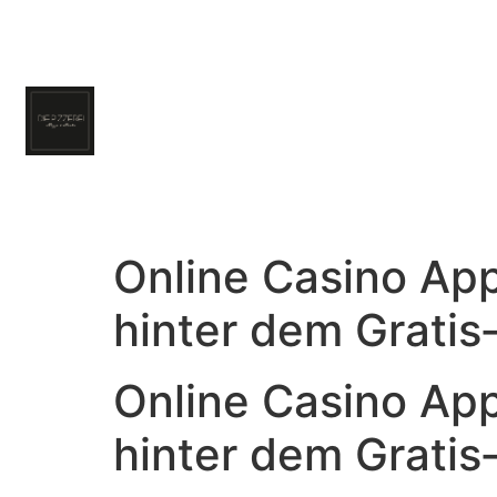
Online Casino App
hinter dem Gratis
Online Casino App
hinter dem Gratis