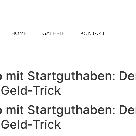
HOME
GALERIE
KONTAKT
 mit Startguthaben: De
‑Geld‑Trick
 mit Startguthaben: De
‑Geld‑Trick