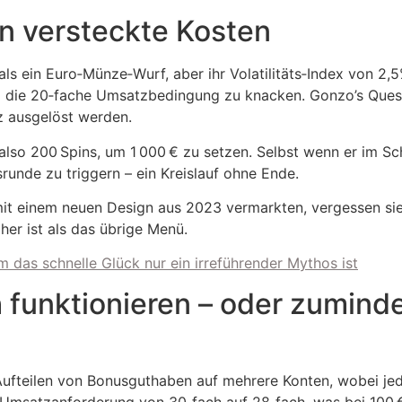
n versteckte Kosten
 als ein Euro‑Münze‑Wurf, aber ihr Volatilitäts‑Index von 2,
m die 20‑fache Umsatzbedingung zu knacken. Gonzo’s Quest 
tz ausgelöst werden.
 also 200 Spins, um 1 000 € zu setzen. Selbst wenn er im Sch
runde zu triggern – ein Kreislauf ohne Ende.
t einem neuen Design aus 2023 vermarkten, vergessen sie of
öher ist als das übrige Menü.
das schnelle Glück nur ein irreführender Mythos ist
h funktionieren – oder zuminde
 Aufteilen von Bonusguthaben auf mehrere Konten, wobei je
e Umsatzanforderung von 30‑fach auf 28‑fach, was bei 100 €