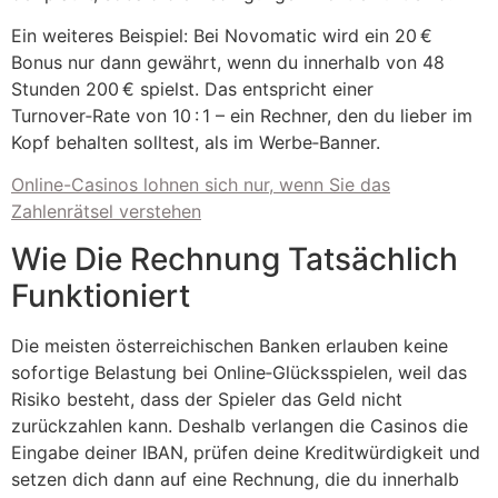
Ein weiteres Beispiel: Bei Novomatic wird ein 20 €
Bonus nur dann gewährt, wenn du innerhalb von 48
Stunden 200 € spielst. Das entspricht einer
Turnover‑Rate von 10 : 1 – ein Rechner, den du lieber im
Kopf behalten solltest, als im Werbe‑Banner.
Online-Casinos lohnen sich nur, wenn Sie das
Zahlenrätsel verstehen
Wie Die Rechnung Tatsächlich
Funktioniert
Die meisten österreichischen Banken erlauben keine
sofortige Belastung bei Online‑Glücksspielen, weil das
Risiko besteht, dass der Spieler das Geld nicht
zurückzahlen kann. Deshalb verlangen die Casinos die
Eingabe deiner IBAN, prüfen deine Kreditwürdigkeit und
setzen dich dann auf eine Rechnung, die du innerhalb