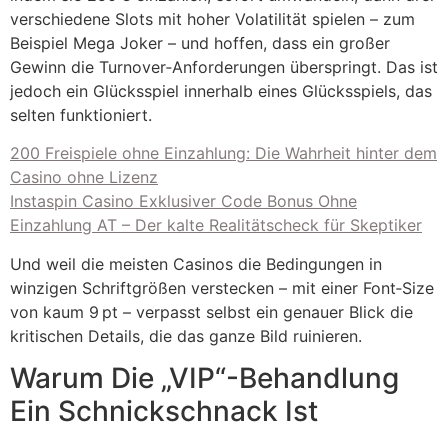
verschiedene Slots mit hoher Volatilität spielen – zum
Beispiel Mega Joker – und hoffen, dass ein großer
Gewinn die Turnover‑Anforderungen überspringt. Das ist
jedoch ein Glücksspiel innerhalb eines Glücksspiels, das
selten funktioniert.
200 Freispiele ohne Einzahlung: Die Wahrheit hinter dem
Casino ohne Lizenz
Instaspin Casino Exklusiver Code Bonus Ohne
Einzahlung AT – Der kalte Realitätscheck für Skeptiker
Und weil die meisten Casinos die Bedingungen in
winzigen Schriftgrößen verstecken – mit einer Font‑Size
von kaum 9 pt – verpasst selbst ein genauer Blick die
kritischen Details, die das ganze Bild ruinieren.
Warum Die „VIP“-Behandlung
Ein Schnickschnack Ist