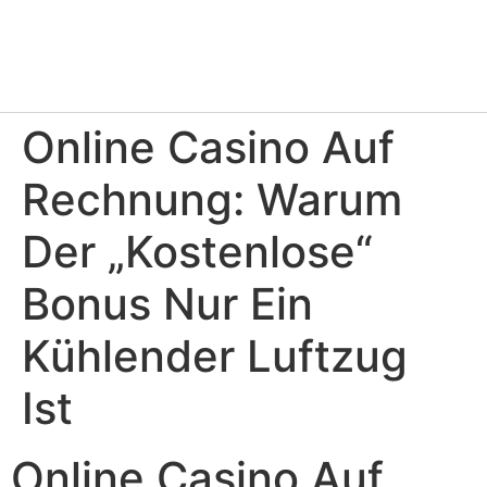
Online Casino Auf
Rechnung: Warum
Der „Kostenlose“
Bonus Nur Ein
Kühlender Luftzug
Ist
Online Casino Auf