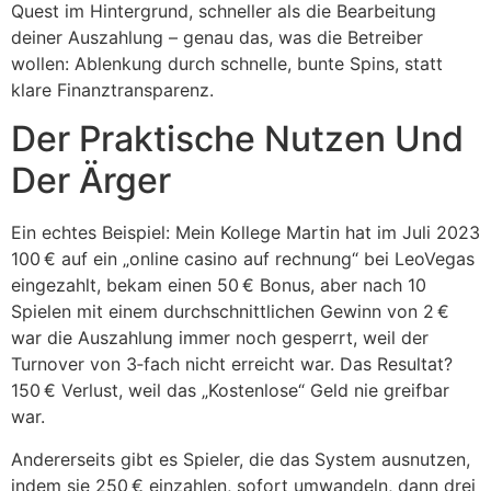
Quest im Hintergrund, schneller als die Bearbeitung
deiner Auszahlung – genau das, was die Betreiber
wollen: Ablenkung durch schnelle, bunte Spins, statt
klare Finanztransparenz.
Der Praktische Nutzen Und
Der Ärger
Ein echtes Beispiel: Mein Kollege Martin hat im Juli 2023
100 € auf ein „online casino auf rechnung“ bei LeoVegas
eingezahlt, bekam einen 50 € Bonus, aber nach 10
Spielen mit einem durchschnittlichen Gewinn von 2 €
war die Auszahlung immer noch gesperrt, weil der
Turnover von 3‑fach nicht erreicht war. Das Resultat?
150 € Verlust, weil das „Kostenlose“ Geld nie greifbar
war.
Andererseits gibt es Spieler, die das System ausnutzen,
indem sie 250 € einzahlen, sofort umwandeln, dann drei