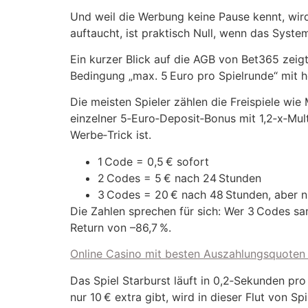
Und weil die Werbung keine Pause kennt, wir
auftaucht, ist praktisch Null, wenn das Syste
Ein kurzer Blick auf die AGB von Bet365 zeigt
Bedingung „max. 5 Euro pro Spielrunde“ mit h
Die meisten Spieler zählen die Freispiele wie 
einzelner 5‑Euro‑Deposit‑Bonus mit 1,2‑x‑Mult
Werbe‑Trick ist.
1 Code = 0,5 € sofort
2 Codes = 5 € nach 24 Stunden
3 Codes = 20 € nach 48 Stunden, aber 
Die Zahlen sprechen für sich: Wer 3 Codes sam
Return von –86,7 %.
Online Casino mit besten Auszahlungsquoten –
Das Spiel Starburst läuft in 0,2‑Sekunden pr
nur 10 € extra gibt, wird in dieser Flut von Spi