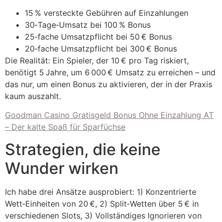
15 % versteckte Gebühren auf Einzahlungen
30‑Tage‑Umsatz bei 100 % Bonus
25‑fache Umsatzpflicht bei 50 € Bonus
20‑fache Umsatzpflicht bei 300 € Bonus
Die Realität: Ein Spieler, der 10 € pro Tag riskiert,
benötigt 5 Jahre, um 6 000 € Umsatz zu erreichen – und
das nur, um einen Bonus zu aktivieren, der in der Praxis
kaum auszahlt.
Goodman Casino Gratisgeld Bonus Ohne Einzahlung AT
– Der kalte Spaß für Sparfüchse
Strategien, die keine
Wunder wirken
Ich habe drei Ansätze ausprobiert: 1) Konzentrierte
Wett‑Einheiten von 20 €, 2) Split‑Wetten über 5 € in
verschiedenen Slots, 3) Vollständiges Ignorieren von