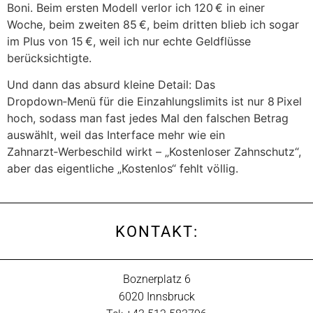
Boni. Beim ersten Modell verlor ich 120 € in einer
Woche, beim zweiten 85 €, beim dritten blieb ich sogar
im Plus von 15 €, weil ich nur echte Geldflüsse
berücksichtigte.
Und dann das absurd kleine Detail: Das
Dropdown‑Menü für die Einzahlungslimits ist nur 8 Pixel
hoch, sodass man fast jedes Mal den falschen Betrag
auswählt, weil das Interface mehr wie ein
Zahnarzt‑Werbeschild wirkt – „Kostenloser Zahnschutz“,
aber das eigentliche „Kostenlos“ fehlt völlig.
KONTAKT:
Boznerplatz 6
6020 Innsbruck