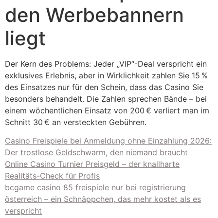
den Werbebannern
liegt
Der Kern des Problems: Jeder „VIP“-Deal verspricht ein
exklusives Erlebnis, aber in Wirklichkeit zahlen Sie 15 %
des Einsatzes nur für den Schein, dass das Casino Sie
besonders behandelt. Die Zahlen sprechen Bände – bei
einem wöchentlichen Einsatz von 200 € verliert man im
Schnitt 30 € an versteckten Gebühren.
Casino Freispiele bei Anmeldung ohne Einzahlung 2026:
Der trostlose Geldschwarm, den niemand braucht
Online Casino Turnier Preisgeld – der knallharte
Realitäts-Check für Profis
bcgame casino 85 freispiele nur bei registrierung
österreich – ein Schnäppchen, das mehr kostet als es
verspricht