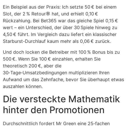
Ein Beispiel aus der Praxis: Ich setzte 50 € bei einem
Slot, der 2 % Retour率 hat, und erhielt 0,10 €
Rückzahlung. Bei Bet365 war das gleiche Spiel 0,15 €
wert – ein Unterschied, der über 30 Spiele hinweg zu
4,50 € führt. Im Vergleich dazu liefert ein klassischer
Starburst-Durchlauf kaum mehr als 0,06 € zurück.
Und doch locken die Betreiber mit 100 % Bonus bis zu
500 €. Wenn Sie 100 € einzahlen, erhalten Sie
theoretisch 200 €, aber die
30‑Tage‑Umsatzbedingungen multiplizieren Ihren
Aufwand um das Zehnfache, bevor Sie überhaupt etwas
auszahlen können.
Die versteckte Mathematik
hinter den Promotionen
Durchschnittlich fordert Mr Green eine 25‑fachen