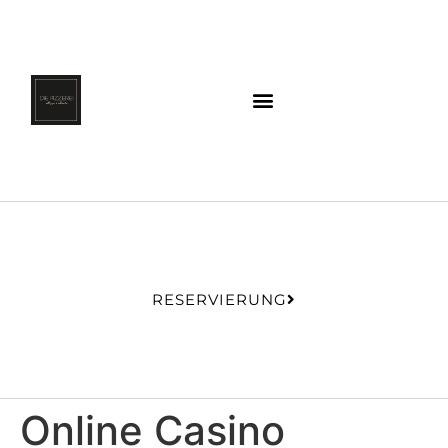
RESERVIERUNG
Online Casino