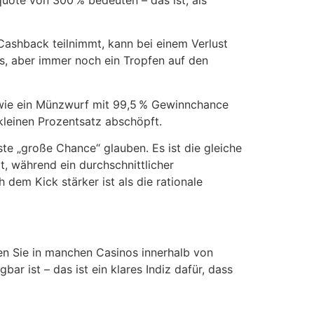
 Cashback teilnimmt, kann bei einem Verlust
s, aber immer noch ein Tropfen auf den
t wie ein Münzwurf mit 99,5 % Gewinnchance
kleinen Prozentsatz abschöpft.
te „große Chance“ glauben. Es ist die gleiche
gt, während ein durchschnittlicher
h dem Kick stärker ist als die rationale
ten Sie in manchen Casinos innerhalb von
r ist – das ist ein klares Indiz dafür, dass