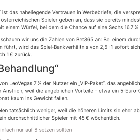
g“ ist das naheliegende Vertrauen in Werbebriefe, die verspr
 österreichischen Spieler geben an, dass sie bereits minde
 mit einem Würfel, bei dem die Chance auf eine Sechs 16,7 % 
t, schauen wir uns die Zahlen von Bet365 an: Bei einem durch
ührt, wird das Spiel‑Bankverhältnis von 2,5 : 1 sofort sich
ch 1 € zurück.
‑Behandlung“
von LeoVegas 7 % der Nutzer ein „VIP‑Paket“, das angeblich 
n Anstrich, weil die angeblichen Vorteile – etwa ein 5‑Euro
onat kaum ins Gewicht fallen.
ielen tatsächlich weniger, weil die höheren Limits sie eher 
s ein durchschnittlicher Spieler mit 45 € wöchentlich.
nfach nur auf 8 setzen sollten