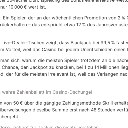
ur 10 000 € wert ist.
t. Ein Spieler, der an der wöchentlichen Promotion von 2 %
ückerhalten – das entspricht etwa 12 % des Jahresverluste
n Live‑Dealer‑Tischen zeigt, dass Blackjack bei 99,5 % fas
 im Vorteil, weil das Casino bei jedem Unentschieden einen 
t man sich, warum die meisten Spieler trotzdem an die nächs
e Chance, den Jackpot zu knacken, bei 1 zu 14 Millionen lie
d, der für die meisten irrelevant ist, weil das Verlangen nac
 wahre Zahlenballett im Casino-Dschungel
len von 50 € über die gängige Zahlungsmethode Skrill erhal
überweisungen dieselbe Summe erst nach 48 Stunden verfügba
nhergeht.
tlose Jackpot für Zocker, die nichts verstehen