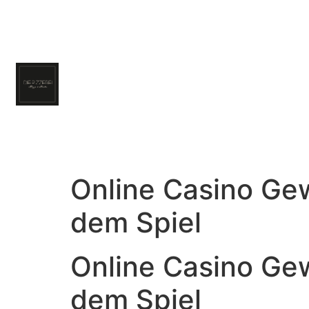
Online Casino Gew
dem Spiel
Online Casino Gew
dem Spiel