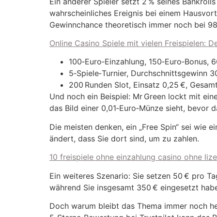
Ein anderer Spieler setzt 2 % seines Bankrolls
wahrscheinliches Ereignis bei einem Hausvorte
Gewinnchance theoretisch immer noch bei 98,
Online Casino Spiele mit vielen Freispielen: D
100‑Euro‑Einzahlung, 150‑Euro‑Bonus, 6
5‑Spiele‑Turnier, Durchschnittsgewinn 
200 Runden Slot, Einsatz 0,25 €, Gesamt
Und noch ein Beispiel: Mr Green lockt mit ein
das Bild einer 0,01‑Euro‑Münze sieht, bevor d
Die meisten denken, ein „Free Spin“ sei wie e
ändert, dass Sie dort sind, um zu zahlen.
10 freispiele ohne einzahlung casino ohne liz
Ein weiteres Szenario: Sie setzen 50 € pro Ta
während Sie insgesamt 350 € eingesetzt haben
Doch warum bleibt das Thema immer noch heiß