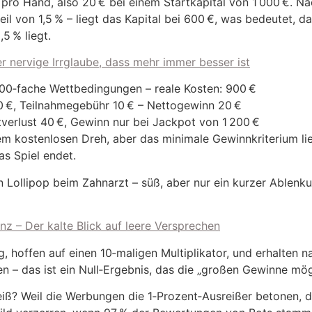
 pro Hand, also 20 € bei einem Startkapital von 1 000 €. Nac
il von 1,5 % – liegt das Kapital bei 600 €, was bedeutet, d
5 % liegt.
er nervige Irrglaube, dass mehr immer besser ist
00‑fache Wettbedingungen – reale Kosten: 900 €
30 €, Teilnahmegebühr 10 € – Nettogewinn 20 €
verlust 40 €, Gewinn nur bei Jackpot von 1 200 €
em kostenlosen Dreh, aber das minimale Gewinnkriterium lieg
as Spiel endet.
in Lollipop beim Zahnarzt – süß, aber nur ein kurzer Ablen
enz – Der kalte Blick auf leere Versprechen
g, hoffen auf einen 10‑maligen Multiplikator, und erhalten
 – das ist ein Null‑Ergebnis, das die „großen Gewinne mögli
? Weil die Werbungen die 1‑Prozent‑Ausreißer betonen, die