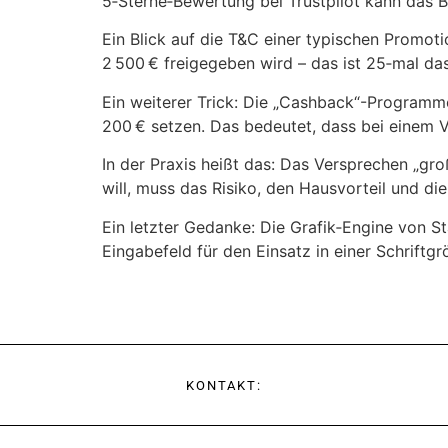
5‑Sterne‑Bewertung bei Trustpilot kann das 
Ein Blick auf die T&C einer typischen Promot
2 500 € freigegeben wird – das ist 25‑mal da
Ein weiterer Trick: Die „Cashback“-Programm
200 € setzen. Das bedeutet, dass bei einem V
In der Praxis heißt das: Das Versprechen „gro
will, muss das Risiko, den Hausvorteil und di
Ein letzter Gedanke: Die Grafik‑Engine von 
Eingabefeld für den Einsatz in einer Schriftg
KONTAKT: