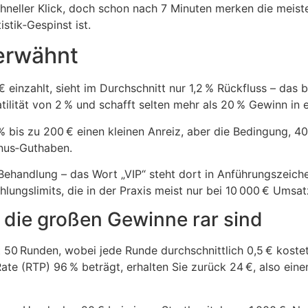
 schneller Klick, doch schon nach 7 Minuten merken die mei
stik‑Gespinst ist.
 erwähnt
€ einzahlt, sieht im Durchschnitt nur 1,2 % Rückfluss – das 
latilität von 2 % und schafft selten mehr als 20 % Gewinn in
 bis zu 200 € einen kleinen Anreiz, aber die Bedingung, 4
onus‑Guthaben.
Behandlung – das Wort „VIP“ steht dort in Anführungszeichen
hlungslimits, die in der Praxis meist nur bei 10 000 € Umsat
die großen Gewinne rar sind
st 50 Runden, wobei jede Runde durchschnittlich 0,5 € koste
te (RTP) 96 % beträgt, erhalten Sie zurück 24 €, also einen 