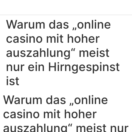
Warum das „online
casino mit hoher
auszahlung“ meist
nur ein Hirngespinst
ist
Warum das „online
casino mit hoher
auszahlung“ meist nur