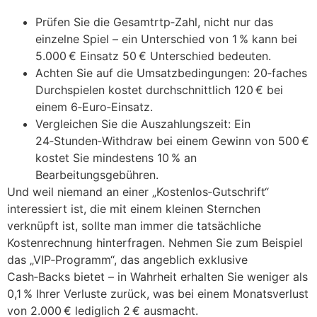
Prüfen Sie die Gesamtrtp‑Zahl, nicht nur das
einzelne Spiel – ein Unterschied von 1 % kann bei
5.000 € Einsatz 50 € Unterschied bedeuten.
Achten Sie auf die Umsatzbedingungen: 20‑faches
Durchspielen kostet durchschnittlich 120 € bei
einem 6‑Euro‑Einsatz.
Vergleichen Sie die Auszahlungszeit: Ein
24‑Stunden‑Withdraw bei einem Gewinn von 500 €
kostet Sie mindestens 10 % an
Bearbeitungsgebühren.
Und weil niemand an einer „Kostenlos‑Gutschrift“
interessiert ist, die mit einem kleinen Sternchen
verknüpft ist, sollte man immer die tatsächliche
Kostenrechnung hinterfragen. Nehmen Sie zum Beispiel
das „VIP‑Programm“, das angeblich exklusive
Cash‑Backs bietet – in Wahrheit erhalten Sie weniger als
0,1 % Ihrer Verluste zurück, was bei einem Monatsverlust
von 2.000 € lediglich 2 € ausmacht.