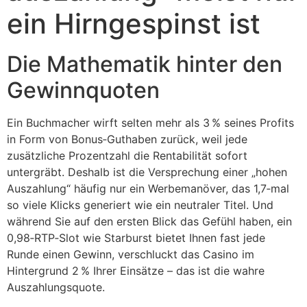
ein Hirngespinst ist
Die Mathematik hinter den
Gewinnquoten
Ein Buchmacher wirft selten mehr als 3 % seines Profits
in Form von Bonus‑Guthaben zurück, weil jede
zusätzliche Prozentzahl die Rentabilität sofort
untergräbt. Deshalb ist die Versprechung einer „hohen
Auszahlung“ häufig nur ein Werbemanöver, das 1,7‑mal
so viele Klicks generiert wie ein neutraler Titel. Und
während Sie auf den ersten Blick das Gefühl haben, ein
0,98‑RTP‑Slot wie Starburst bietet Ihnen fast jede
Runde einen Gewinn, verschluckt das Casino im
Hintergrund 2 % Ihrer Einsätze – das ist die wahre
Auszahlungsquote.