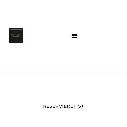
RESERVIERUNG