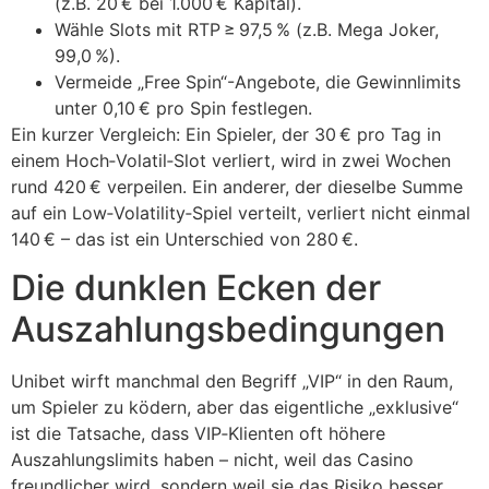
(z.B. 20 € bei 1.000 € Kapital).
Wähle Slots mit RTP ≥ 97,5 % (z.B. Mega Joker,
99,0 %).
Vermeide „Free Spin“-Angebote, die Gewinnlimits
unter 0,10 € pro Spin festlegen.
Ein kurzer Vergleich: Ein Spieler, der 30 € pro Tag in
einem Hoch‑Volatil‑Slot verliert, wird in zwei Wochen
rund 420 € verpeilen. Ein anderer, der dieselbe Summe
auf ein Low‑Volatility‑Spiel verteilt, verliert nicht einmal
140 € – das ist ein Unterschied von 280 €.
Die dunklen Ecken der
Auszahlungsbedingungen
Unibet wirft manchmal den Begriff „VIP“ in den Raum,
um Spieler zu ködern, aber das eigentliche „exklusive“
ist die Tatsache, dass VIP‑Klienten oft höhere
Auszahlungslimits haben – nicht, weil das Casino
freundlicher wird, sondern weil sie das Risiko besser