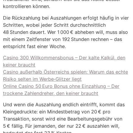
kontrollieren können.
Die Rückzahlung bei Auszahlungen erfolgt häufig in vier
Schritten, wobei jeder Schritt durchschnittlich
48 Stunden dauert. Wer 1 000 € abheben will, muss also
mit einem Zeitfenster von 192 Stunden rechnen – das
entspricht fast einer Woche.
Casino 300 Willkommensbonus – Der kalte Kalkül, den
keiner braucht
Casino außerhalb Österreichs spielen: Warum das echte
Risiko selten im Werbe‑Glitzer liegt
Online Casino 50 Euro Bonus ohne Einzahlung – Der
trockene Zahlendreher, den keiner braucht
Und wenn die Auszahlung endlich eintrifft, kommt das
Kleingedruckte: ein Mindestbetrag von 20 € pro
Transaktion, sonst wird eine Bearbeitungsgebühr von
5 € fällig. Für jemanden, der nur 22 € auszahlen will,