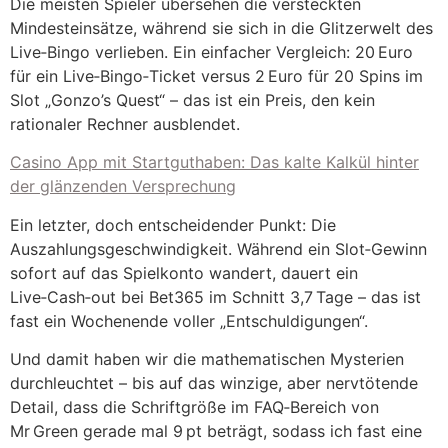
Die meisten Spieler übersehen die versteckten
Mindesteinsätze, während sie sich in die Glitzerwelt des
Live‑Bingo verlieben. Ein einfacher Vergleich: 20 Euro
für ein Live‑Bingo‑Ticket versus 2 Euro für 20 Spins im
Slot „Gonzo’s Quest“ – das ist ein Preis, den kein
rationaler Rechner ausblendet.
Casino App mit Startguthaben: Das kalte Kalkül hinter
der glänzenden Versprechung
Ein letzter, doch entscheidender Punkt: Die
Auszahlungsgeschwindigkeit. Während ein Slot‑Gewinn
sofort auf das Spielkonto wandert, dauert ein
Live‑Cash‑out bei Bet365 im Schnitt 3,7 Tage – das ist
fast ein Wochenende voller „Entschuldigungen“.
Und damit haben wir die mathematischen Mysterien
durchleuchtet – bis auf das winzige, aber nervtötende
Detail, dass die Schriftgröße im FAQ‑Bereich von
Mr Green gerade mal 9 pt beträgt, sodass ich fast eine