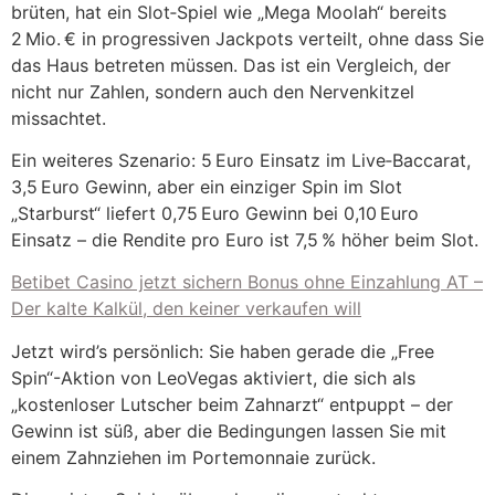
brüten, hat ein Slot‑Spiel wie „Mega Moolah“ bereits
2 Mio. € in progressiven Jackpots verteilt, ohne dass Sie
das Haus betreten müssen. Das ist ein Vergleich, der
nicht nur Zahlen, sondern auch den Nervenkitzel
missachtet.
Ein weiteres Szenario: 5 Euro Einsatz im Live‑Baccarat,
3,5 Euro Gewinn, aber ein einziger Spin im Slot
„Starburst“ liefert 0,75 Euro Gewinn bei 0,10 Euro
Einsatz – die Rendite pro Euro ist 7,5 % höher beim Slot.
Betibet Casino jetzt sichern Bonus ohne Einzahlung AT –
Der kalte Kalkül, den keiner verkaufen will
Jetzt wird’s persönlich: Sie haben gerade die „Free
Spin“-Aktion von LeoVegas aktiviert, die sich als
„kostenloser Lutscher beim Zahnarzt“ entpuppt – der
Gewinn ist süß, aber die Bedingungen lassen Sie mit
einem Zahnziehen im Portemonnaie zurück.