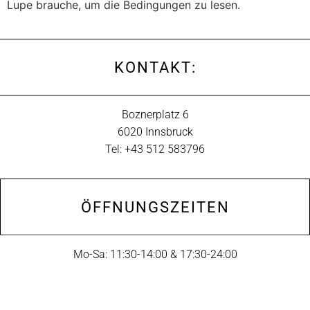
Lupe brauche, um die Bedingungen zu lesen.
KONTAKT:
Boznerplatz 6
6020 Innsbruck
Tel: +43 512 583796
ÖFFNUNGSZEITEN
Mo-Sa: 11:30-14:00 & 17:30-24:00
So: 17:30-23:00
An Feiertagen geschlossen