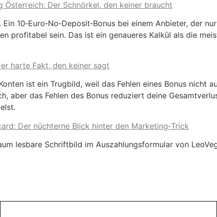
 Österreich: Der Schnörkel, den keiner braucht
l. Ein 10‑Euro‑No‑Deposit‑Bonus bei einem Anbieter, der nu
n profitabel sein. Das ist ein genaueres Kalkül als die mei
r harte Fakt, den keiner sagt
onten ist ein Trugbild, weil das Fehlen eines Bonus nicht 
sch, aber das Fehlen des Bonus reduziert deine Gesamtverlu
elst.
ard: Der nüchterne Blick hinter den Marketing‑Trick
um lesbare Schriftbild im Auszahlungsformular von LeoVega