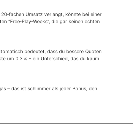
r 20‑fachen Umsatz verlangt, könnte bei einer
sten “Free‑Play‑Weeks”, die gar keinen echten
automatisch bedeutet, dass du bessere Quoten
ste um 0,3 % – ein Unterschied, das du kaum
s – das ist schlimmer als jeder Bonus, den