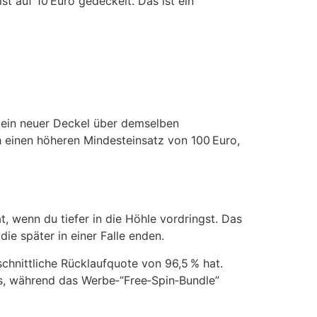
t auf 10 Euro gedeckelt. Das ist ein
r ein neuer Deckel über demselben
h einen höheren Mindesteinsatz von 100 Euro,
ät, wenn du tiefer in die Höhle vordringst. Das
ie später in einer Falle enden.
schnittliche Rücklaufquote von 96,5 % hat.
es, während das Werbe‑“Free‑Spin‑Bundle”