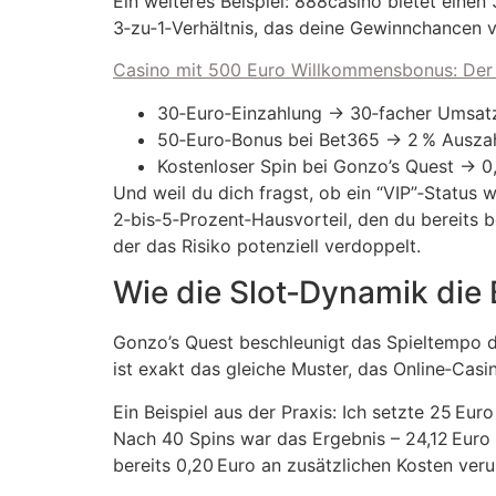
Ein weiteres Beispiel: 888casino bietet einen
3‑zu‑1‑Verhältnis, das deine Gewinnchancen v
Casino mit 500 Euro Willkommensbonus: Der 
30‑Euro‑Einzahlung → 30‑facher Umsat
50‑Euro‑Bonus bei Bet365 → 2 % Auszah
Kostenloser Spin bei Gonzo’s Quest → 0,
Und weil du dich fragst, ob ein “VIP”‑Status
2‑bis‑5‑Prozent‑Hausvorteil, den du bereits 
der das Risiko potenziell verdoppelt.
Wie die Slot‑Dynamik die
Gonzo’s Quest beschleunigt das Spieltempo durc
ist exakt das gleiche Muster, das Online‑Casi
Ein Beispiel aus der Praxis: Ich setzte 25 Eu
Nach 40 Spins war das Ergebnis – 24,12 Euro 
bereits 0,20 Euro an zusätzlichen Kosten veru