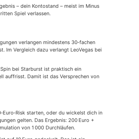
gebnis – dein Kontostand – meist im Minus
itten Spiel verlassen.
ingungen verlangen mindestens 30‑fachen
t. Im Vergleich dazu verlangt LeoVegas bei
.
Spin bei Starburst ist praktisch ein
l auffrisst. Damit ist das Versprechen von
Euro‑Risk starten, oder du wickelst dich in
gungen gelten. Das Ergebnis: 200 Euro +
imulation von 1 000 Durchläufen.