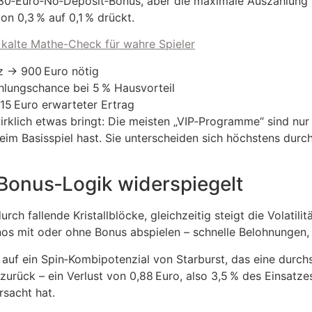
 30‑Euro‑No‑Deposit‑Bonus, aber die maximale Auszahlung is
on 0,3 % auf 0,1 % drückt.
kalte Mathe-Check für wahre Spieler
z → 900 Euro nötig
lungschance bei 5 % Hausvorteil
15 Euro erwarteter Ertrag
 wirklich etwas bringt: Die meisten „VIP‑Programme“ sind nu
beim Basisspiel hast. Sie unterscheiden sich höchstens durc
 Bonus‑Logik widerspiegelt
h fallende Kristallblöcke, gleichzeitig steigt die Volatilit
nos mit oder ohne Bonus abspielen – schnelle Belohnungen, d
ro auf ein Spin‑Kombipotenzial von Starburst, das eine durch
zurück – ein Verlust von 0,88 Euro, also 3,5 % des Einsatz
rsacht hat.