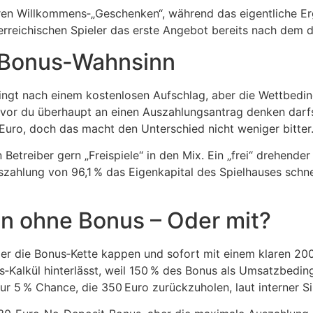
ren Willkommens‑„Geschenken“, während das eigentliche Er
rreichischen Spieler das erste Angebot bereits nach dem dr
m Bonus‑Wahnsinn
ingt nach einem kostenlosen Aufschlag, aber die Wettbed
evor du überhaupt an einen Auszahlungsantrag denken darfs
Euro, doch das macht den Unterschied nicht weniger bitter
etreiber gern „Freispiele“ in den Mix. Ein „frei“ drehender 
szahlung von 96,1 % das Eigenkapital des Spielhauses schnel
n ohne Bonus – Oder mit?
r die Bonus‑Kette kappen und sofort mit einem klaren 200‑
‑Kalkül hinterlässt, weil 150 % des Bonus als Umsatzbedin
r 5 % Chance, die 350 Euro zurückzuholen, laut interner S