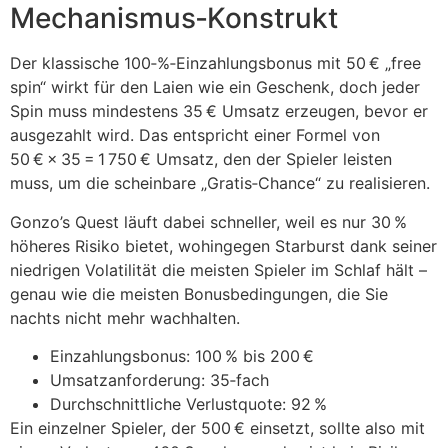
Mechanismus‑Konstrukt
Der klassische 100‑%‑Einzahlungsbonus mit 50 € „free
spin“ wirkt für den Laien wie ein Geschenk, doch jeder
Spin muss mindestens 35 € Umsatz erzeugen, bevor er
ausgezahlt wird. Das entspricht einer Formel von
50 € × 35 = 1 750 € Umsatz, den der Spieler leisten
muss, um die scheinbare „Gratis‑Chance“ zu realisieren.
Gonzo’s Quest läuft dabei schneller, weil es nur 30 %
höheres Risiko bietet, wohingegen Starburst dank seiner
niedrigen Volatilität die meisten Spieler im Schlaf hält –
genau wie die meisten Bonusbedingungen, die Sie
nachts nicht mehr wachhalten.
Einzahlungsbonus: 100 % bis 200 €
Umsatzanforderung: 35‑fach
Durchschnittliche Verlustquote: 92 %
Ein einzelner Spieler, der 500 € einsetzt, sollte also mit