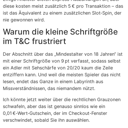
diese kosten meist zusätzlich 5 € pro Transaktion – das
ist das Äquivalent zu einem zusätzlichen Slot‑Spin, der
nie gewonnen wird.
Warum die kleine Schriftgröße
im T&C frustriert
Der Abschnitt über das „Mindestalter von 18 Jahren“ ist
mit einer Schriftgröße von 9 pt verfasst, sodass selbst
ein Adler mit Sehschärfe von 20/20 kaum die Zeile
entziffern kann. Und weil die meisten Spieler das nicht
lesen, endet das Ganze in einem Labyrinth aus
Missverständnissen, das niemandem nützt.
Ich könnte jetzt weiter über die rechtlichen Grauzonen
schwafeln, aber das ist genauso sinnlos wie ein
0,01 €‑Wert‑Gutschein, der im Checkout-Fenster
verschwindet, sobald Sie ihn auswählen.