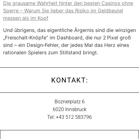
Die grausame Wahrheit hinter den besten Casinos ohne
Sperre – Warum Sie lieber das Risiko im Geldbeutel
messen als im Kopf
Und übrigens, das eigentliche Ärgernis sind die winzigen
„Freischalt‑Knöpfe“ im Dashboard, die nur 2 Pixel groß
sind – ein Design‑Fehler, der jedes Mal das Herz eines
rationalen Spielers zum Stillstand bringt.
KONTAKT:
Boznerplatz 6
6020 Innsbruck
Tel: +43 512 583796