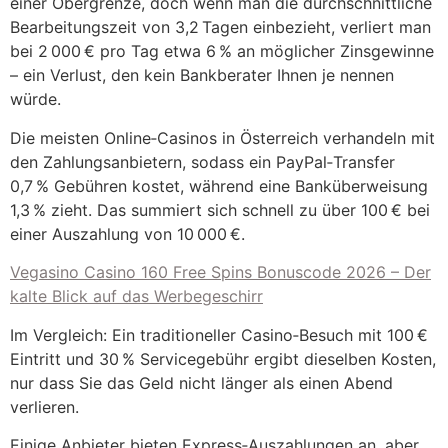
einer Obergrenze, doch wenn man die durchschnittliche
Bearbeitungszeit von 3,2 Tagen einbezieht, verliert man
bei 2 000 € pro Tag etwa 6 % an möglicher Zinsgewinne
– ein Verlust, den kein Bankberater Ihnen je nennen
würde.
Die meisten Online‑Casinos in Österreich verhandeln mit
den Zahlungsanbietern, sodass ein PayPal‑Transfer
0,7 % Gebühren kostet, während eine Banküberweisung
1,3 % zieht. Das summiert sich schnell zu über 100 € bei
einer Auszahlung von 10 000 €.
Vegasino Casino 160 Free Spins Bonuscode 2026 – Der
kalte Blick auf das Werbegeschirr
Im Vergleich: Ein traditioneller Casino‑Besuch mit 100 €
Eintritt und 30 % Servicegebühr ergibt dieselben Kosten,
nur dass Sie das Geld nicht länger als einen Abend
verlieren.
Einige Anbieter bieten Express‑Auszahlungen an, aber