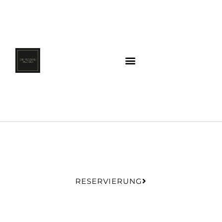
RESERVIERUNG