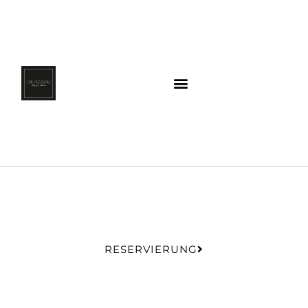
RESERVIERUNG