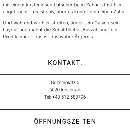
mit einem kostenlosen Lutscher beim Zahnarzt ist hier
angebracht – es ist süß, aber es kostet dich einen Zahn.
Und während wir hier streiten, ändert ein Casino sein
Layout und macht die Schaltfläche „Auszahlung“ ein
Pixel kleiner – das ist das wahre Ärgernis.
KONTAKT:
Boznerplatz 6
6020 Innsbruck
Tel: +43 512 583796
ÖFFNUNGSZEITEN