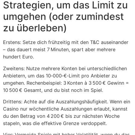
Strategien, um das Limit zu
umgehen (oder zumindest
zu überleben)
Erstens: Setze dich frühzeitig mit den T&C auseinander
– das dauert meist 7 Minuten, spart aber mehrere
hundert Euro.
Zweitens: Nutze mehrere Konten bei unterschiedlichen
Anbietern, um das 10‑000‑€‑Limit pro Anbieter zu
umgehen. Rechenbeispiel: 3 Konten à 3 500 € Gewinn =
10 500 € Gesamt, und du bist noch im Spiel.
Drittens: Achte auf die Auszahlungshäufigkeit. Wenn ein
Casino nur wöchentliche Auszahlungen erlaubt, kannst
du den Betrag von 4 200 € bis zur nächsten Woche
stapeln, was die effektive Grenze verdoppelt.
Vier: Vermeide Spiele mit hoher Volatilität, wenn du das