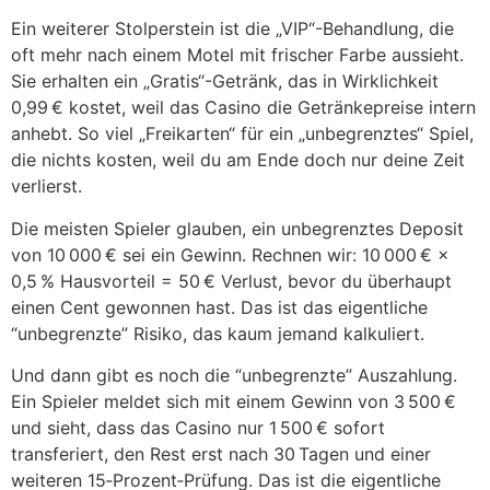
Ein weiterer Stolperstein ist die „VIP“-Behandlung, die
oft mehr nach einem Motel mit frischer Farbe aussieht.
Sie erhalten ein „Gratis“-Getränk, das in Wirklichkeit
0,99 € kostet, weil das Casino die Getränkepreise intern
anhebt. So viel „Freikarten“ für ein „unbegrenztes“ Spiel,
die nichts kosten, weil du am Ende doch nur deine Zeit
verlierst.
Die meisten Spieler glauben, ein unbegrenztes Deposit
von 10 000 € sei ein Gewinn. Rechnen wir: 10 000 € ×
0,5 % Hausvorteil = 50 € Verlust, bevor du überhaupt
einen Cent gewonnen hast. Das ist das eigentliche
“unbegrenzte” Risiko, das kaum jemand kalkuliert.
Und dann gibt es noch die “unbegrenzte” Auszahlung.
Ein Spieler meldet sich mit einem Gewinn von 3 500 €
und sieht, dass das Casino nur 1 500 € sofort
transferiert, den Rest erst nach 30 Tagen und einer
weiteren 15‑Prozent‑Prüfung. Das ist die eigentliche