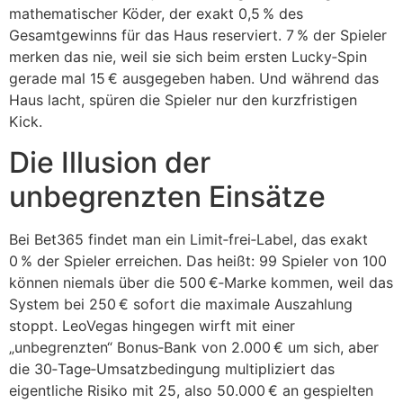
mathematischer Köder, der exakt 0,5 % des
Gesamtgewinns für das Haus reserviert. 7 % der Spieler
merken das nie, weil sie sich beim ersten Lucky‑Spin
gerade mal 15 € ausgegeben haben. Und während das
Haus lacht, spüren die Spieler nur den kurzfristigen
Kick.
Die Illusion der
unbegrenzten Einsätze
Bei Bet365 findet man ein Limit‑frei‑Label, das exakt
0 % der Spieler erreichen. Das heißt: 99 Spieler von 100
können niemals über die 500 €‑Marke kommen, weil das
System bei 250 € sofort die maximale Auszahlung
stoppt. LeoVegas hingegen wirft mit einer
„unbegrenzten“ Bonus‑Bank von 2.000 € um sich, aber
die 30‑Tage‑Umsatzbedingung multipliziert das
eigentliche Risiko mit 25, also 50.000 € an gespielten