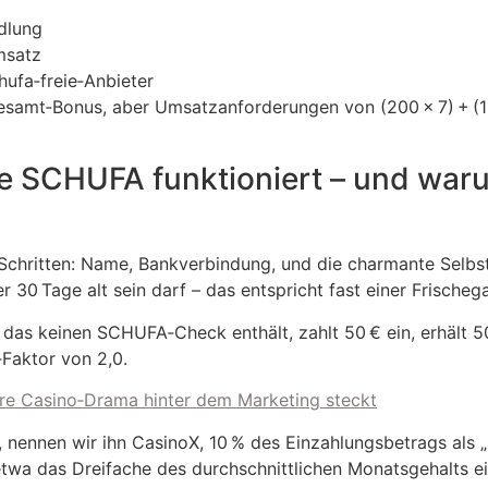
dlung
msatz
hufa‑freie‑Anbieter
esamt‑Bonus, aber Umsatzanforderungen von (200 × 7) + (150
ne SCHUFA funktioniert – und war
 Schritten: Name, Bankverbindung, und die charmante Selbs
 30 Tage alt sein darf – das entspricht fast einer Frischega
to, das keinen SCHUFA‑Check enthält, zahlt 50 € ein, erhäl
‑Faktor von 2,0.
re Casino‑Drama hinter dem Marketing steckt
 nennen wir ihn CasinoX, 10 % des Einzahlungsbetrags als „S
etwa das Dreifache des durchschnittlichen Monatsgehalts ei