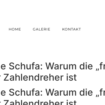
HOME
GALERIE
KONTAKT
e Schufa: Warum die „f
er Zahlendreher ist
e Schufa: Warum die „f
er Zahlendreher ist