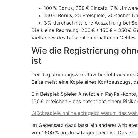
100 % Bonus, 200 € Einsatz, 7 % Umwan
150 € Bonus, 25 Freispiele, 20‑facher U
3 % durchschnittliche Auszahlung bei Sc
Die kleine Rechnung: 200 € + 150 € = 350 € G
Vielfaches des tatsächlich erhaltenen Geldes.
Wie die Registrierung oh
ist
Der Registrierungsworkflow besteht aus drei
Seite meist eine Kopie eines Kontoauszugs, der
Ein Beispiel: Spieler A nutzt ein PayPal‑Kon
100 € erreichen – das entspricht einem Risiko
Glücksspiele online echtgeld: Warum das wah
Im Gegensatz dazu lässt ein anderer Anbieter,
von 1 800 % an Umsatz generiert ist. Das ist 