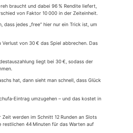
eh braucht und dabei 96 % Rendite liefert,
chied von Faktor 10 000 in der Zeiteinheit.
 dass jedes „free“ hier nur ein Trick ist, um
n Verlust von 30 € das Spiel abbrechen. Das
ndestauszahlung liegt bei 30 €, sodass der
ommen.
schs hat, dann sieht man schnell, dass Glück
 Schufa‑Eintrag umzugehen – und das kostet in
er Zeit werden im Schnitt 12 Runden an Slots
e restlichen 44 Minuten für das Warten auf