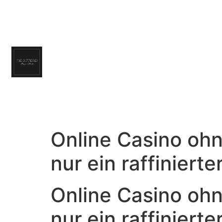
Online Casino ohn
nur ein raffiniert
Online Casino ohn
nur ein raffiniert