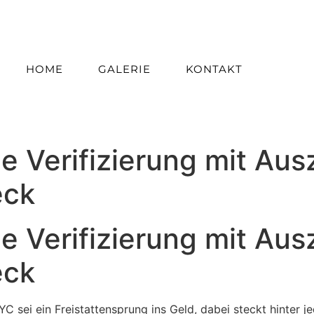
HOME
GALERIE
KONTAKT
e Verifizierung mit Aus
eck
e Verifizierung mit Aus
eck
YC sei ein Freistattensprung ins Geld, dabei steckt hinter j