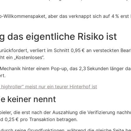
‑Willkommenspaket, aber das verknappt sich auf 4 % erst be
 das eigentliche Risiko ist
zurückfordert, verliert im Schnitt 0,95 € an versteckten Be
cht ein „Kostenloses“.
Mechanik hinter einem Pop‑up, das 2,3 Sekunden länger da
rt.
highroller“ meist nur ein teurer Hinterhof ist
ie keiner nennt
eler, die erst nach der Auszahlung die Verifizierung nachho
 0,25 € pro Transaktion betragen.
n durch seine Grundfunktionen, während die gleiche Seite b