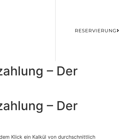
RESERVIERUNG
zahlung – Der
zahlung – Der
edem Klick ein Kalkül von durchschnittlich