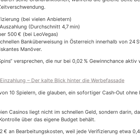
 Zeitverschwendung.
zierung (bei vielen Anbietern)
Auszahlung (Durchschnitt 4,7 min)
ber 500 € (bei LeoVegas)
 schnellen Banküberweisung in Österreich innerhalb von 24 S
riskantes Manöver.
pins“ versprechen, die nur bei 0,02 % Gewinnchance aktiv 
inzahlung – Der kalte Blick hinter die Werbefassade
on 10 Spielern, die glauben, ein sofortiger Cash‑Out ohne K
reien Casinos liegt nicht im schnellen Geld, sondern darin, d
ontrolle über das eigene Budget behält.
,2 € an Bearbeitungskosten, weil jede Verifizierung etwa 0,