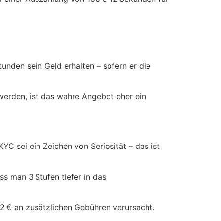
tunden sein Geld erhalten – sofern er die
werden, ist das wahre Angebot eher ein
YC sei ein Zeichen von Seriosität – das ist
ass man 3 Stufen tiefer in das
42 € an zusätzlichen Gebühren verursacht.