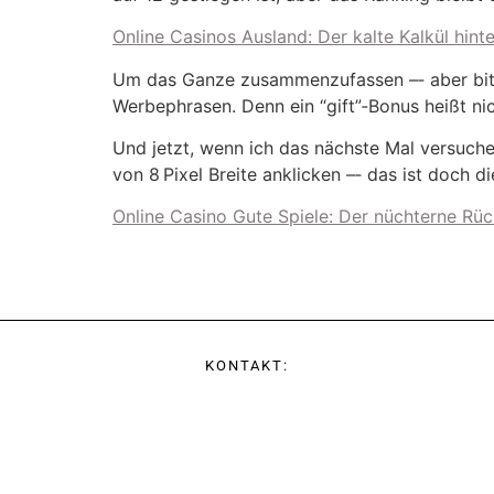
Online Casinos Ausland: Der kalte Kalkül hin
Um das Ganze zusammenzufassen –‑ aber bitte
Werbephrasen. Denn ein “gift”‑Bonus heißt nic
Und jetzt, wenn ich das nächste Mal versuche
von 8 Pixel Breite anklicken –‑ das ist doch d
Online Casino Gute Spiele: Der nüchterne Rüc
KONTAKT:
Boznerplatz 6
6020 Innsbruck