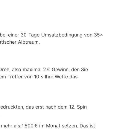
er bei einer 30‑Tage‑Umsatzbedingung von 35×
tischer Albtraum.
o Dreh, also maximal 2 € Gewinn, den Sie
em Treffer von 10 × Ihre Wette das
gedruckten, das erst nach dem 12. Spin
.
mehr als 1 500 € im Monat setzen. Das ist