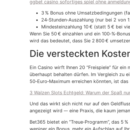
ggbet casino sofortiges spiel ohne anmeldun
3 % Bonus ohne Umsatzbedingungen (fas
24‑Stunden‑Auszahlung (nur bei 2 von 
Mindesteinzahlung 10 € (statt 5 € bei v
Wenn Sie 50 € einzahlen und ein 100‑%‑Bonus
wird das bedeutet, dass Sie 2 800 € umsetze
Die versteckten Kosten
Ein Casino wirft Ihnen 20 “Freispiele” für ein
überhaupt behalten dürfen. Im Vergleich zu e
50‑Euro‑Maximum erreichen könnten, ist das 
3 Walzen Slots Echtgeld: Warum der Spaß nur 
Und das wirkt sich nicht nur auf den Geldflus
angezeigt wird –‑ eine Praxis, die kaum jemand
Bet365 bietet ein “Treue‑Programm”, das 5 % 
weniger ein Bonus, mehr ein Aufschlag auf Ihr