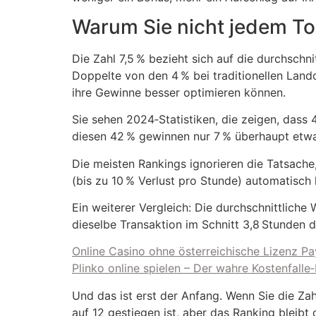
Warum Sie nicht jedem Top
Die Zahl 7,5 % bezieht sich auf die durchschni
Doppelte von den 4 % bei traditionellen Landc
ihre Gewinne besser optimieren können.
Sie sehen 2024‑Statistiken, die zeigen, dass
diesen 42 % gewinnen nur 7 % überhaupt etwas
Die meisten Rankings ignorieren die Tatsache,
(bis zu 10 % Verlust pro Stunde) automatisch
Ein weiterer Vergleich: Die durchschnittliche
dieselbe Transaktion im Schnitt 3,8 Stunden d
Online Casino ohne österreichische Lizenz Pa
Plinko online spielen – Der wahre Kostenfalle
Und das ist erst der Anfang. Wenn Sie die Zah
auf 12 gestiegen ist, aber das Ranking bleibt 