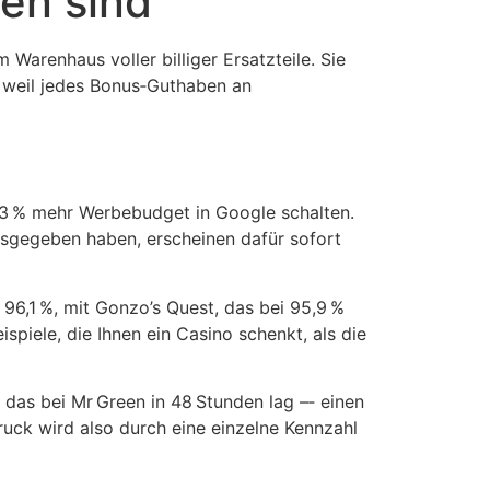
en sind
Warenhaus voller billiger Ersatzteile. Sie
, weil jedes Bonus‑Guthaben an
3 13 % mehr Werbebudget in Google schalten.
usgegeben haben, erscheinen dafür sofort
 96,1 %, mit Gonzo’s Quest, das bei 95,9 %
piele, die Ihnen ein Casino schenkt, als die
 das bei Mr Green in 48 Stunden lag –‑ einen
uck wird also durch eine einzelne Kennzahl