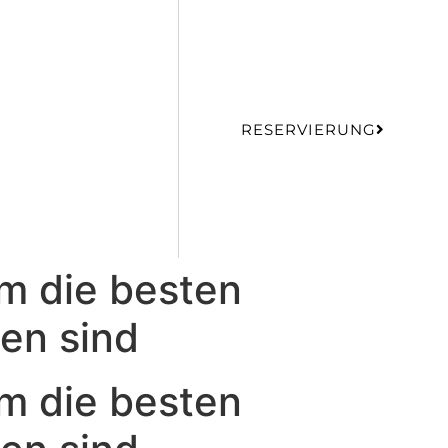
RESERVIERUNG
um die besten
en sind
um die besten