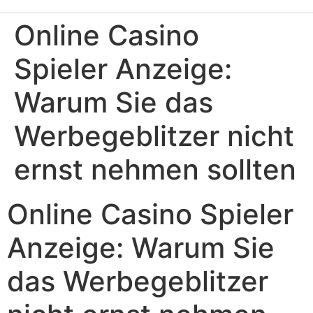
Online Casino
Spieler Anzeige:
Warum Sie das
Werbegeblitzer nicht
ernst nehmen sollten
Online Casino Spieler
Anzeige: Warum Sie
das Werbegeblitzer