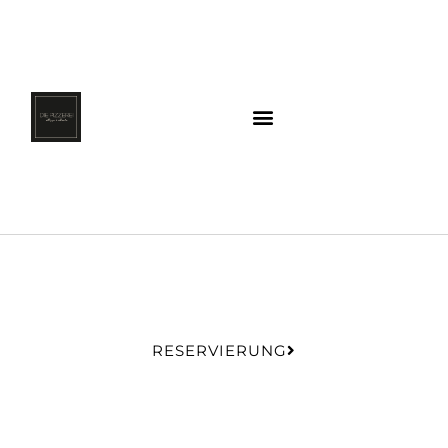
RESERVIERUNG