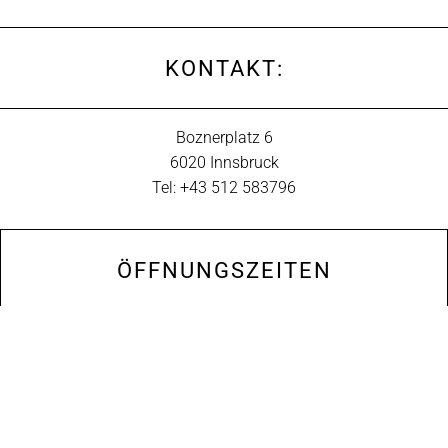
KONTAKT:
Boznerplatz 6
6020 Innsbruck
Tel: +43 512 583796
ÖFFNUNGSZEITEN
Mo-Sa: 11:30-14:00 & 17:30-24:00
So: 17:30-23:00
An Feiertagen geschlossen