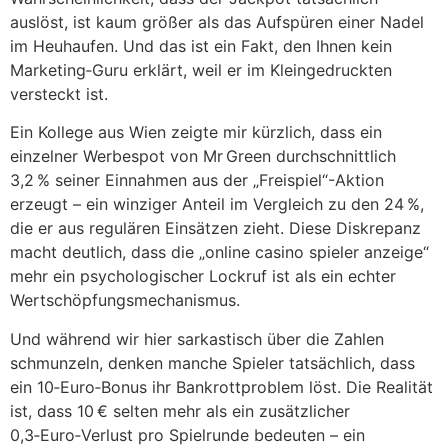
auslöst, ist kaum größer als das Aufspüren einer Nadel
im Heuhaufen. Und das ist ein Fakt, den Ihnen kein
Marketing‑Guru erklärt, weil er im Kleingedruckten
versteckt ist.
Ein Kollege aus Wien zeigte mir kürzlich, dass ein
einzelner Werbespot von Mr Green durchschnittlich
3,2 % seiner Einnahmen aus der „Freispiel“-Aktion
erzeugt – ein winziger Anteil im Vergleich zu den 24 %,
die er aus regulären Einsätzen zieht. Diese Diskrepanz
macht deutlich, dass die „online casino spieler anzeige“
mehr ein psychologischer Lockruf ist als ein echter
Wertschöpfungsmechanismus.
Und während wir hier sarkastisch über die Zahlen
schmunzeln, denken manche Spieler tatsächlich, dass
ein 10‑Euro‑Bonus ihr Bankrottproblem löst. Die Realität
ist, dass 10 € selten mehr als ein zusätzlicher
0,3‑Euro‑Verlust pro Spielrunde bedeuten – ein