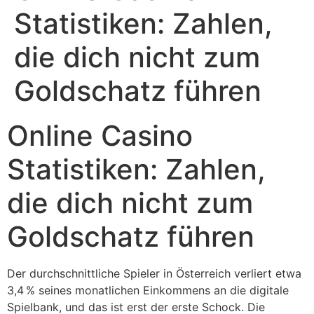
Statistiken: Zahlen,
die dich nicht zum
Goldschatz führen
Online Casino
Statistiken: Zahlen,
die dich nicht zum
Goldschatz führen
Der durchschnittliche Spieler in Österreich verliert etwa
3,4 % seines monatlichen Einkommens an die digitale
Spielbank, und das ist erst der erste Schock. Die