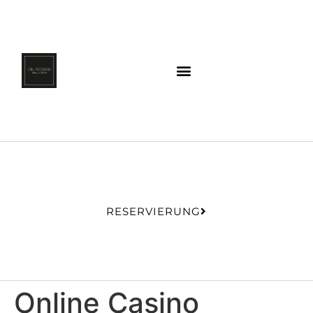
RESERVIERUNG
Online Casino