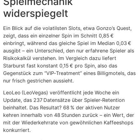
Spielmechanik
widerspiegelt
Ein Blick auf die volatilsten Slots, etwa Gonzo’s Quest,
zeigt, dass ein einzelner Spin im Schnitt 0,85 €
einbringt, während das gleiche Spiel im Median 0,03 €
ausgibt – ein Unterschied, den nur erfahrene Spieler als
Risikokalkül verstehen. Im Vergleich dazu liefert
Starburst fast konstant 0,15 € pro Spin, also das
Gegenstück zum “VIP‑Treatment” eines Billigmotels, das
nur frisch gestrichen aussieht.
LeoLeo (LeoVegas) veröffentlicht jede Woche ein
Update, das 237 Datensätze über Spieler‑Retention
beinhaltet. Das Resultat? 68 % der aktiven Nutzer
kehren innerhalb von 48 Stunden zurück – ein Wert, der
mit der Wiederkehrrate von gewöhnlichen Kaffeeshops
konkurriert.