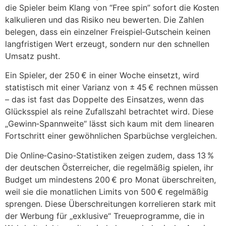
die Spieler beim Klang von “Free spin” sofort die Kosten
kalkulieren und das Risiko neu bewerten. Die Zahlen
belegen, dass ein einzelner Freispiel‑Gutschein keinen
langfristigen Wert erzeugt, sondern nur den schnellen
Umsatz pusht.
Ein Spieler, der 250 € in einer Woche einsetzt, wird
statistisch mit einer Varianz von ± 45 € rechnen müssen
– das ist fast das Doppelte des Einsatzes, wenn das
Glücksspiel als reine Zufallszahl betrachtet wird. Diese
„Gewinn‑Spannweite“ lässt sich kaum mit dem linearen
Fortschritt einer gewöhnlichen Sparbüchse vergleichen.
Die Online‑Casino‑Statistiken zeigen zudem, dass 13 %
der deutschen Österreicher, die regelmäßig spielen, ihr
Budget um mindestens 200 € pro Monat überschreiten,
weil sie die monatlichen Limits von 500 € regelmäßig
sprengen. Diese Überschreitungen korrelieren stark mit
der Werbung für „exklusive“ Treueprogramme, die in