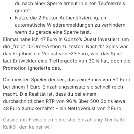
du nach einer Sperre erneut in einen Teufelskreis
gerätst.
Nutze die 2‑Faktor‑Authentifizierung, um
automatische Wiederanmeldungen zu verhindern,
wenn du gerade eine Sperre hast.
Einmal habe ich 47 Euro in Gonzo’s Quest investiert, um
die „freie“ 10‑Dreh‑Aktion zu testen. Nach 12 Spins war
das Ergebnis ein Verlust von -23 Euro, weil das Spiel
laut Entwickler eine Trefferquote von 30 % hat, doch die
Promotion ignorierte das.
Die meisten Spieler denken, dass ein Bonus von 50 Euro
bei einem 1‑Euro‑Einzahlungseinsatz sie schnell reich
macht. Die Realität ist, dass du bei einem
durchschnittlichen RTP von 96 % über 500 Spins etwa
48 Euro zurückerhältst – ein Nettoverlust von 2 Euro.
Casino mit Freispielen bei erster Einzahlung: Der kalte
Kalkül, den keiner will