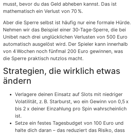
musst, bevor du das Geld abheben kannst. Das ist
mathematisch ein Verlust von 70 %.
Aber die Sperre selbst ist häufig nur eine formale Hürde.
Nehmen wir das Beispiel einer 30‑Tage‑Sperre, die bei
Unibet nach drei unglücklichen Verlusten von 500 Euro
automatisch ausgelöst wird. Der Spieler kann innerhalb
von 4 Wochen noch fünfmal 200 Euro gewinnen, was
die Sperre praktisch nutzlos macht.
Strategien, die wirklich etwas
ändern
Verlagere deinen Einsatz auf Slots mit niedriger
Volatilität, z. B. Starburst, wo ein Gewinn von 0,5 x
bis 2 x deiner Einzahlung pro Spin wahrscheinlich
ist.
Setze ein festes Tagesbudget von 100 Euro und
halte dich daran – das reduziert das Risiko, dass