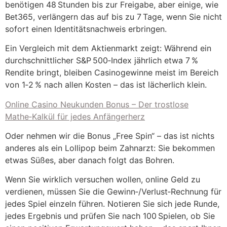
benötigen 48 Stunden bis zur Freigabe, aber einige, wie
Bet365, verlängern das auf bis zu 7 Tage, wenn Sie nicht
sofort einen Identitätsnachweis erbringen.
Ein Vergleich mit dem Aktienmarkt zeigt: Während ein
durchschnittlicher S&P 500‑Index jährlich etwa 7 %
Rendite bringt, bleiben Casinogewinne meist im Bereich
von 1‑2 % nach allen Kosten – das ist lächerlich klein.
Online Casino Neukunden Bonus – Der trostlose
Mathe‑Kalkül für jedes Anfängerherz
Oder nehmen wir die Bonus „Free Spin“ – das ist nichts
anderes als ein Lollipop beim Zahnarzt: Sie bekommen
etwas Süßes, aber danach folgt das Bohren.
Wenn Sie wirklich versuchen wollen, online Geld zu
verdienen, müssen Sie die Gewinn‑/Verlust‑Rechnung für
jedes Spiel einzeln führen. Notieren Sie sich jede Runde,
jedes Ergebnis und prüfen Sie nach 100 Spielen, ob Sie