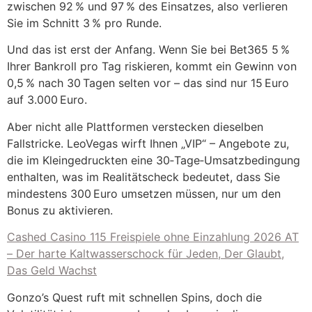
zwischen 92 % und 97 % des Einsatzes, also verlieren
Sie im Schnitt 3 % pro Runde.
Und das ist erst der Anfang. Wenn Sie bei Bet365 5 %
Ihrer Bankroll pro Tag riskieren, kommt ein Gewinn von
0,5 % nach 30 Tagen selten vor – das sind nur 15 Euro
auf 3.000 Euro.
Aber nicht alle Plattformen verstecken dieselben
Fallstricke. LeoVegas wirft Ihnen „VIP“ – Angebote zu,
die im Kleingedruckten eine 30‑Tage‑Umsatzbedingung
enthalten, was im Realitätscheck bedeutet, dass Sie
mindestens 300 Euro umsetzen müssen, nur um den
Bonus zu aktivieren.
Cashed Casino 115 Freispiele ohne Einzahlung 2026 AT
– Der harte Kaltwasserschock für Jeden, Der Glaubt,
Das Geld Wachst
Gonzo’s Quest ruft mit schnellen Spins, doch die