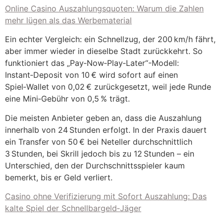
Online Casino Auszahlungsquoten: Warum die Zahlen
mehr lügen als das Werbematerial
Ein echter Vergleich: ein Schnellzug, der 200 km/h fährt,
aber immer wieder in dieselbe Stadt zurückkehrt. So
funktioniert das „Pay‑Now‑Play‑Later“-Modell:
Instant‑Deposit von 10 € wird sofort auf einen
Spiel‑Wallet von 0,02 € zurückgesetzt, weil jede Runde
eine Mini‑Gebühr von 0,5 % trägt.
Die meisten Anbieter geben an, dass die Auszahlung
innerhalb von 24 Stunden erfolgt. In der Praxis dauert
ein Transfer von 50 € bei Neteller durchschnittlich
3 Stunden, bei Skrill jedoch bis zu 12 Stunden – ein
Unterschied, den der Durchschnittsspieler kaum
bemerkt, bis er Geld verliert.
Casino ohne Verifizierung mit Sofort Auszahlung: Das
kalte Spiel der Schnellbargeld‑Jäger