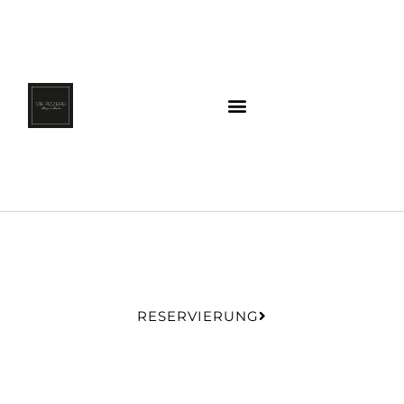
RESERVIERUNG