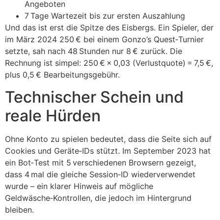
Angeboten
7 Tage Wartezeit bis zur ersten Auszahlung
Und das ist erst die Spitze des Eisbergs. Ein Spieler, der
im März 2024 250 € bei einem Gonzo’s Quest‑Turnier
setzte, sah nach 48 Stunden nur 8 € zurück. Die
Rechnung ist simpel: 250 € × 0,03 (Verlustquote) = 7,5 €,
plus 0,5 € Bearbeitungsgebühr.
Technischer Schein und
reale Hürden
Ohne Konto zu spielen bedeutet, dass die Seite sich auf
Cookies und Geräte‑IDs stützt. Im September 2023 hat
ein Bot‑Test mit 5 verschiedenen Browsern gezeigt,
dass 4 mal die gleiche Session‑ID wiederverwendet
wurde – ein klarer Hinweis auf mögliche
Geldwäsche‑Kontrollen, die jedoch im Hintergrund
bleiben.