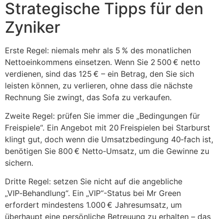
Strategische Tipps für den
Zyniker
Erste Regel: niemals mehr als 5 % des monatlichen
Nettoeinkommens einsetzen. Wenn Sie 2 500 € netto
verdienen, sind das 125 € – ein Betrag, den Sie sich
leisten können, zu verlieren, ohne dass die nächste
Rechnung Sie zwingt, das Sofa zu verkaufen.
Zweite Regel: prüfen Sie immer die „Bedingungen für
Freispiele“. Ein Angebot mit 20 Freispielen bei Starburst
klingt gut, doch wenn die Umsatzbedingung 40‑fach ist,
benötigen Sie 800 € Netto‑Umsatz, um die Gewinne zu
sichern.
Dritte Regel: setzen Sie nicht auf die angebliche
„VIP‑Behandlung“. Ein „VIP“-Status bei Mr Green
erfordert mindestens 1.000 € Jahresumsatz, um
überhaupt eine persönliche Betreuung zu erhalten – das