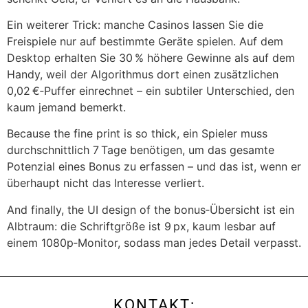
Ein weiterer Trick: manche Casinos lassen Sie die
Freispiele nur auf bestimmte Geräte spielen. Auf dem
Desktop erhalten Sie 30 % höhere Gewinne als auf dem
Handy, weil der Algorithmus dort einen zusätzlichen
0,02 €‑Puffer einrechnet – ein subtiler Unterschied, den
kaum jemand bemerkt.
Because the fine print is so thick, ein Spieler muss
durchschnittlich 7 Tage benötigen, um das gesamte
Potenzial eines Bonus zu erfassen – und das ist, wenn er
überhaupt nicht das Interesse verliert.
And finally, the UI design of the bonus‑Übersicht ist ein
Albtraum: die Schriftgröße ist 9 px, kaum lesbar auf
einem 1080p‑Monitor, sodass man jedes Detail verpasst.
KONTAKT: