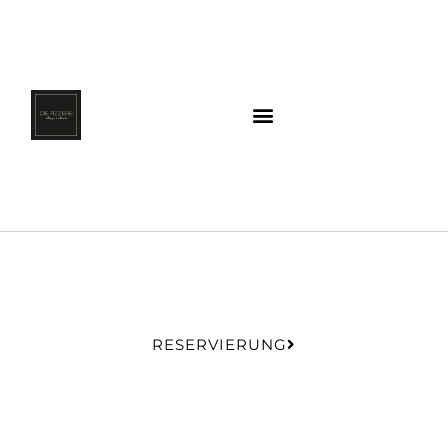
RESERVIERUNG