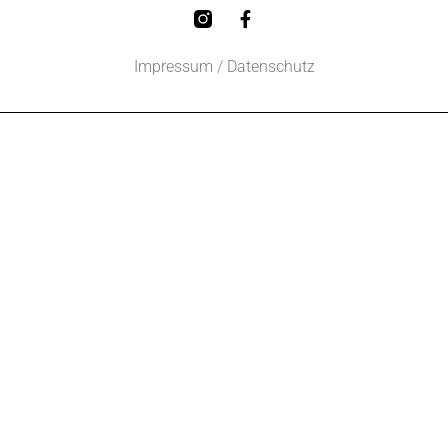
Impressum
/
Datenschutz