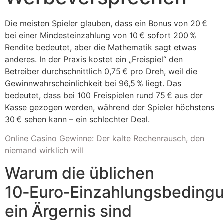
Die meisten Spieler glauben, dass ein Bonus von 20 €
bei einer Mindesteinzahlung von 10 € sofort 200 %
Rendite bedeutet, aber die Mathematik sagt etwas
anderes. In der Praxis kostet ein „Freispiel“ den
Betreiber durchschnittlich 0,75 € pro Dreh, weil die
Gewinnwahrscheinlichkeit bei 96,5 % liegt. Das
bedeutet, dass bei 100 Freispielen rund 75 € aus der
Kasse gezogen werden, während der Spieler höchstens
30 € sehen kann – ein schlechter Deal.
Online Casino Gewinne: Der kalte Rechenrausch, den
niemand wirklich will
Warum die üblichen
10‑Euro‑Einzahlungsbeding
ein Ärgernis sind