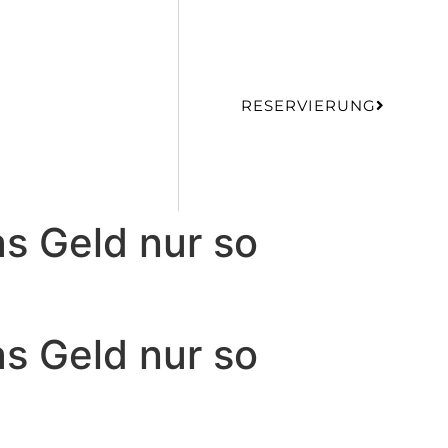
RESERVIERUNG
as Geld nur so
as Geld nur so