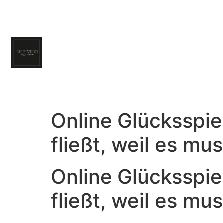
Online Glücksspie
fließt, weil es mu
Online Glücksspie
fließt, weil es mu