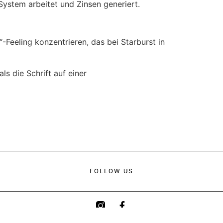
System arbeitet und Zinsen generiert.
“-Feeling konzentrieren, das bei Starburst in
ls die Schrift auf einer
FOLLOW US