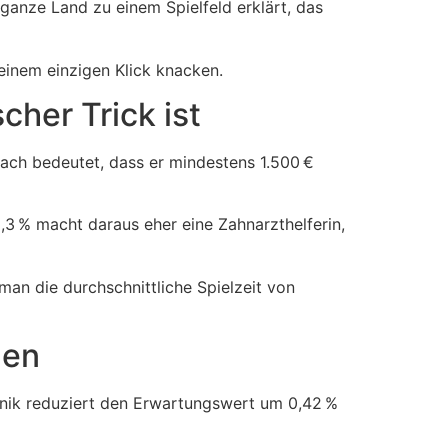
ganze Land zu einem Spielfeld erklärt, das
 einem einzigen Klick knacken.
cher Trick ist
ach bedeutet, dass er mindestens 1.500 €
 2,3 % macht daraus eher eine Zahnarzthelferin,
man die durchschnittliche Spielzeit von
hen
hanik reduziert den Erwartungswert um 0,42 %