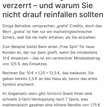
verzerrt – und warum Sie
nicht drauf reinfallen sollten
Einige Betreiber versprechen „gratis“ Credits, doch das
Wort „gratis“ ist hier nur ein marketingtechnischer
Scherz, weil Sie nie mehr erhalten, als Sie einzahlen.
Zum Beispiel bietet Bwin einen „Free Spin“ für neue
Kunden an, der nur dann greift, wenn Sie mindestens
10 € einsetzen – das ist ein versteckter Mindestbetrag
von 125 % des Einsatzes.
Rechnen Sie: 10 € × 1,25 = 12,5 €, das bedeutet, Sie
geben bereits 2,5 € an das Haus ab, bevor das erste
Symbol erscheint.
Im Gegensatz dazu gibt Gonzo’s Quest Ihnen eine
schnelle 3‑fach‑Verdopplung nach 7 Spins, was
mathematisch gesehen eine höhere Rendite von 1,75 €