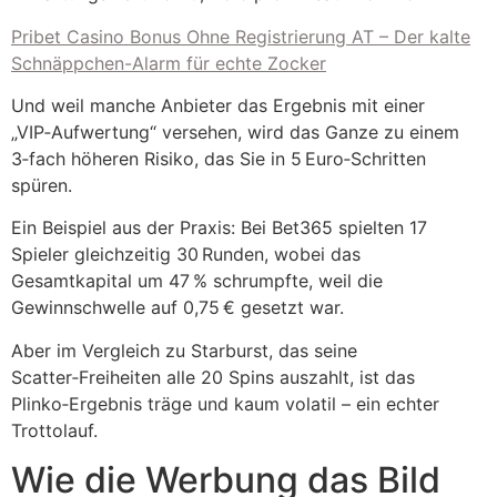
Pribet Casino Bonus Ohne Registrierung AT – Der kalte
Schnäppchen-Alarm für echte Zocker
Und weil manche Anbieter das Ergebnis mit einer
„VIP‑Aufwertung“ versehen, wird das Ganze zu einem
3‑fach höheren Risiko, das Sie in 5 Euro‑Schritten
spüren.
Ein Beispiel aus der Praxis: Bei Bet365 spielten 17
Spieler gleichzeitig 30 Runden, wobei das
Gesamtkapital um 47 % schrumpfte, weil die
Gewinnschwelle auf 0,75 € gesetzt war.
Aber im Vergleich zu Starburst, das seine
Scatter‑Freiheiten alle 20 Spins auszahlt, ist das
Plinko‑Ergebnis träge und kaum volatil – ein echter
Trottolauf.
Wie die Werbung das Bild