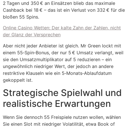
2 Tagen und 350 € an Einsätzen blieb das maximale
Cashback bei 18 € – das ist ein Verlust von 332 € für die
bloßen 55 Spins.
Online Casino Wetten: Der kalte Zahn der Zahlen, nicht
der Glanz der Versprechen
Aber nicht jeder Anbieter ist gleich. Mr Green lockt mit
einem 55‑Spin‑Bonus, der nur 5 € Umsatz verlangt, weil
sie den Umsatzmultiplikator auf 5 reduzieren – ein
ungewöhnlich niedriger Wert, der jedoch an andere
restriktive Klauseln wie ein 5‑Monats‑Ablaufdatum
gekoppelt ist.
Strategische Spielwahl und
realistische Erwartungen
Wenn Sie dennoch 55 Freispiele nutzen wollen, wählen
Sie einen Slot mit niedriger Volatilität, etwa Book of