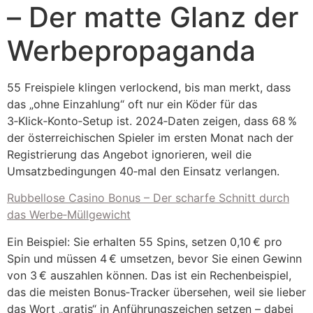
– Der matte Glanz der
Werbepropaganda
55 Freispiele klingen verlockend, bis man merkt, dass
das „ohne Einzahlung“ oft nur ein Köder für das
3‑Klick‑Konto‑Setup ist. 2024‑Daten zeigen, dass 68 %
der österreichischen Spieler im ersten Monat nach der
Registrierung das Angebot ignorieren, weil die
Umsatzbedingungen 40‑mal den Einsatz verlangen.
Rubbellose Casino Bonus – Der scharfe Schnitt durch
das Werbe‑Müllgewicht
Ein Beispiel: Sie erhalten 55 Spins, setzen 0,10 € pro
Spin und müssen 4 € umsetzen, bevor Sie einen Gewinn
von 3 € auszahlen können. Das ist ein Rechenbeispiel,
das die meisten Bonus‑Tracker übersehen, weil sie lieber
das Wort „gratis“ in Anführungszeichen setzen – dabei