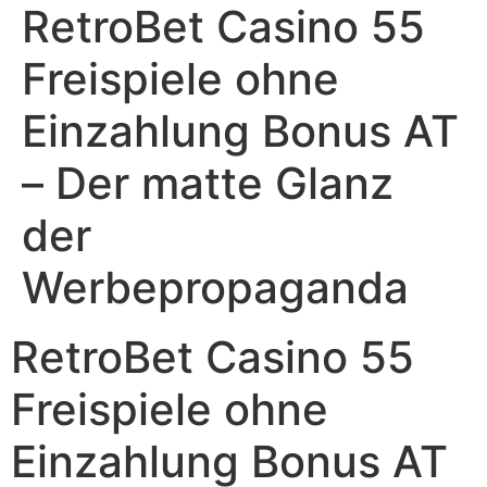
RetroBet Casino 55
Freispiele ohne
Einzahlung Bonus AT
– Der matte Glanz
der
Werbepropaganda
RetroBet Casino 55
Freispiele ohne
Einzahlung Bonus AT