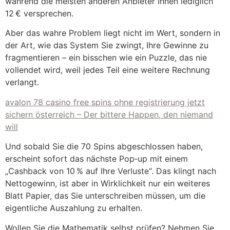
während die meisten anderen Anbieter Ihnen lediglich
12 € versprechen.
Aber das wahre Problem liegt nicht im Wert, sondern in
der Art, wie das System Sie zwingt, Ihre Gewinne zu
fragmentieren – ein bisschen wie ein Puzzle, das nie
vollendet wird, weil jedes Teil eine weitere Rechnung
verlangt.
avalon 78 casino free spins ohne registrierung jetzt
sichern österreich – Der bittere Happen, den niemand
will
Und sobald Sie die 70 Spins abgeschlossen haben,
erscheint sofort das nächste Pop‑up mit einem
„Cashback von 10 % auf Ihre Verluste“. Das klingt nach
Nettogewinn, ist aber in Wirklichkeit nur ein weiteres
Blatt Papier, das Sie unterschreiben müssen, um die
eigentliche Auszahlung zu erhalten.
Wollen Sie die Mathematik selbst prüfen? Nehmen Sie