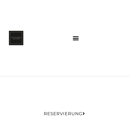
RESERVIERUNG