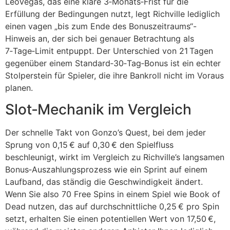
LeoVegas, das eine klare 3‑Monats‑Frist für die
Erfüllung der Bedingungen nutzt, legt Richville lediglich
einen vagen „bis zum Ende des Bonuszeitraums“-
Hinweis an, der sich bei genauer Betrachtung als
7‑Tage‑Limit entpuppt. Der Unterschied von 21 Tagen
gegenüber einem Standard‑30‑Tag‑Bonus ist ein echter
Stolperstein für Spieler, die ihre Bankroll nicht im Voraus
planen.
Slot‑Mechanik im Vergleich
Der schnelle Takt von Gonzo’s Quest, bei dem jeder
Sprung von 0,15 € auf 0,30 € den Spielfluss
beschleunigt, wirkt im Vergleich zu Richville’s langsamen
Bonus‑Auszahlungsprozess wie ein Sprint auf einem
Laufband, das ständig die Geschwindigkeit ändert.
Wenn Sie also 70 Free Spins in einem Spiel wie Book of
Dead nutzen, das auf durchschnittliche 0,25 € pro Spin
setzt, erhalten Sie einen potentiellen Wert von 17,50 €,