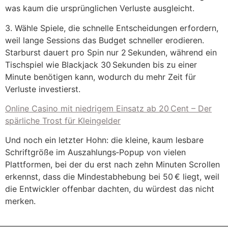
was kaum die ursprünglichen Verluste ausgleicht.
3. Wähle Spiele, die schnelle Entscheidungen erfordern,
weil lange Sessions das Budget schneller erodieren.
Starburst dauert pro Spin nur 2 Sekunden, während ein
Tischspiel wie Blackjack 30 Sekunden bis zu einer
Minute benötigen kann, wodurch du mehr Zeit für
Verluste investierst.
Online Casino mit niedrigem Einsatz ab 20 Cent – Der
spärliche Trost für Kleingelder
Und noch ein letzter Hohn: die kleine, kaum lesbare
Schriftgröße im Auszahlungs‑Popup von vielen
Plattformen, bei der du erst nach zehn Minuten Scrollen
erkennst, dass die Mindestabhebung bei 50 € liegt, weil
die Entwickler offenbar dachten, du würdest das nicht
merken.