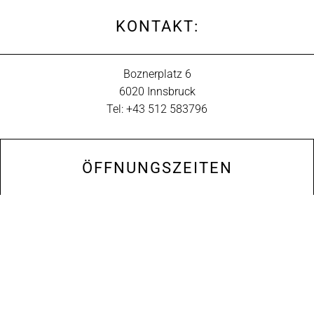
KONTAKT:
Boznerplatz 6
6020 Innsbruck
Tel: +43 512 583796
ÖFFNUNGSZEITEN
Mo-Sa: 11:30-14:00 & 17:30-24:00
So: 17:30-23:00
An Feiertagen geschlossen
FOLLOW US