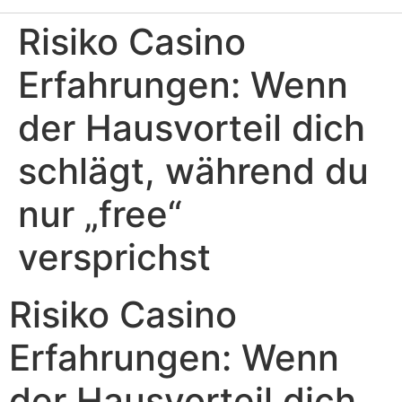
Risiko Casino
Erfahrungen: Wenn
der Hausvorteil dich
schlägt, während du
nur „free“
versprichst
Risiko Casino
Erfahrungen: Wenn
der Hausvorteil dich