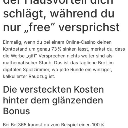
schlägt, während du
nur „free“ versprichst
Einmalig, wenn du bei einem Online‑Casino deinen
Kontostand um genau 73 % sinken lässt, merkst du, dass
die Werbe‑„gift“‑Versprechen nichts weiter sind als
mathematischer Staub. Das ist das tägliche Brot im
digitalen Spielzimmer, wo jede Runde ein winziger,
kalkulierter Raubzug ist.
Die versteckten Kosten
hinter dem glänzenden
Bonus
Bei Bet365 kannst du zum Beispiel einen 100 %