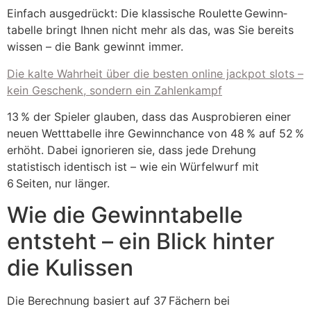
Einfach ausgedrückt: Die klassische Roulette Gewinn­
tabelle bringt Ihnen nicht mehr als das, was Sie bereits
wissen – die Bank gewinnt immer.
Die kalte Wahrheit über die besten online jackpot slots –
kein Geschenk, sondern ein Zahlenkampf
13 % der Spieler glauben, dass das Ausprobieren einer
neuen Wetttabelle ihre Gewinnchance von 48 % auf 52 %
erhöht. Dabei ignorieren sie, dass jede Drehung
statistisch identisch ist – wie ein Würfelwurf mit
6 Seiten, nur länger.
Wie die Gewinn­tabelle
entsteht – ein Blick hinter
die Kulissen
Die Berechnung basiert auf 37 Fächern bei