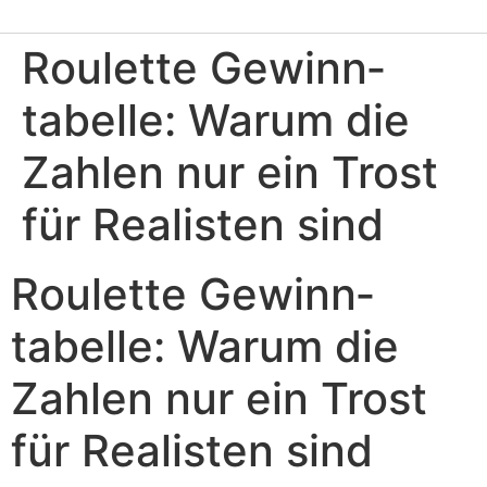
Roulette Gewinn­
tabelle: Warum die
Zahlen nur ein Trost
für Realisten sind
Roulette Gewinn­
tabelle: Warum die
Zahlen nur ein Trost
für Realisten sind