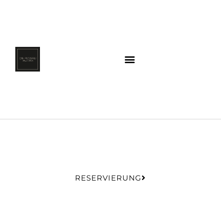
RESERVIERUNG