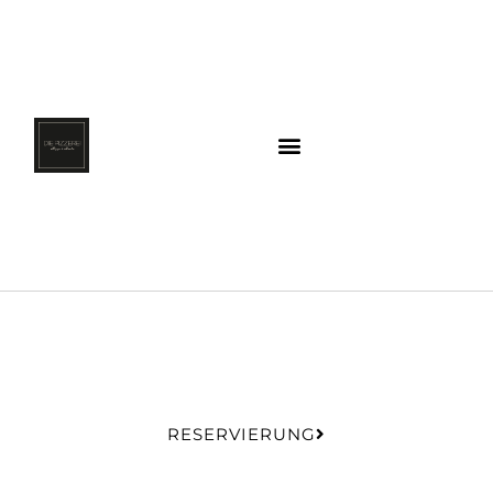
RESERVIERUNG