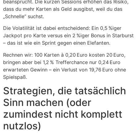
beansprucht. Die kurzen Sessions erhöhen das Risiko,
dass du mehr Karten als Geld ausgibst, weil du das
„Schnelle“ suchst.
Die Volatilität ist dabei entscheidend: Ein 0,5 %iger
Jackpot pro Karte versus ein 2 %iger Bonus in Starburst
– das ist wie ein Sprint gegen einen Elefanten.
Rechnen wir: 100 Karten à 0,20 Euro kosten 20 Euro,
bringen aber bei 1,2 % Trefferchance nur 0,24 Euro
erwarteten Gewinn – ein Verlust von 19,76 Euro ohne
Spielspaß.
Strategien, die tatsächlich
Sinn machen (oder
zumindest nicht komplett
nutzlos)