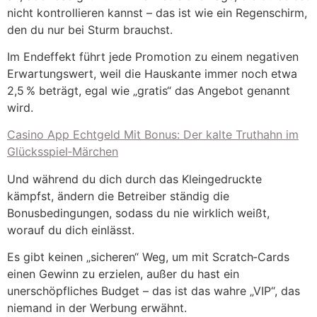
nicht kontrollieren kannst – das ist wie ein Regenschirm,
den du nur bei Sturm brauchst.
Im Endeffekt führt jede Promotion zu einem negativen
Erwartungswert, weil die Hauskante immer noch etwa
2,5 % beträgt, egal wie „gratis“ das Angebot genannt
wird.
Casino App Echtgeld Mit Bonus: Der kalte Truthahn im
Glücksspiel‑Märchen
Und während du dich durch das Kleingedruckte
kämpfst, ändern die Betreiber ständig die
Bonusbedingungen, sodass du nie wirklich weißt,
worauf du dich einlässt.
Es gibt keinen „sicheren“ Weg, um mit Scratch‑Cards
einen Gewinn zu erzielen, außer du hast ein
unerschöpfliches Budget – das ist das wahre „VIP“, das
niemand in der Werbung erwähnt.