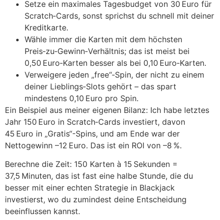
Setze ein maximales Tagesbudget von 30 Euro für
Scratch‑Cards, sonst sprichst du schnell mit deiner
Kreditkarte.
Wähle immer die Karten mit dem höchsten
Preis‑zu‑Gewinn‑Verhältnis; das ist meist bei
0,50 Euro‑Karten besser als bei 0,10 Euro‑Karten.
Verweigere jeden „free“‑Spin, der nicht zu einem
deiner Lieblings‑Slots gehört – das spart
mindestens 0,10 Euro pro Spin.
Ein Beispiel aus meiner eigenen Bilanz: Ich habe letztes
Jahr 150 Euro in Scratch‑Cards investiert, davon
45 Euro in „Gratis“-Spins, und am Ende war der
Nettogewinn –12 Euro. Das ist ein ROI von –8 %.
Berechne die Zeit: 150 Karten à 15 Sekunden =
37,5 Minuten, das ist fast eine halbe Stunde, die du
besser mit einer echten Strategie in Blackjack
investierst, wo du zumindest deine Entscheidung
beeinflussen kannst.