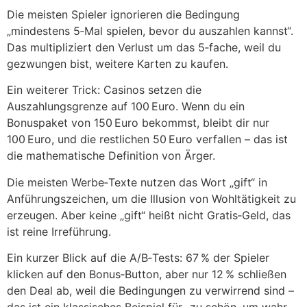
Die meisten Spieler ignorieren die Bedingung
„mindestens 5‑Mal spielen, bevor du auszahlen kannst“.
Das multipliziert den Verlust um das 5‑fache, weil du
gezwungen bist, weitere Karten zu kaufen.
Ein weiterer Trick: Casinos setzen die
Auszahlungsgrenze auf 100 Euro. Wenn du ein
Bonuspaket von 150 Euro bekommst, bleibt dir nur
100 Euro, und die restlichen 50 Euro verfallen – das ist
die mathematische Definition von Ärger.
Die meisten Werbe‑Texte nutzen das Wort „gift“ in
Anführungszeichen, um die Illusion von Wohltätigkeit zu
erzeugen. Aber keine „gift“ heißt nicht Gratis‑Geld, das
ist reine Irreführung.
Ein kurzer Blick auf die A/B‑Tests: 67 % der Spieler
klicken auf den Bonus‑Button, aber nur 12 % schließen
den Deal ab, weil die Bedingungen zu verwirrend sind –
das ist ein klassisches Beispiel für „zu schön, um wahr