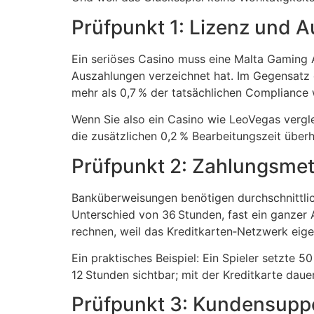
Prüfpunkt 1: Lizenz und A
Ein seriöses Casino muss eine Malta Gaming Au
Auszahlungen verzeichnet hat. Im Gegensatz 
mehr als 0,7 % der tatsächlichen Compliance 
Wenn Sie also ein Casino wie LeoVegas verglei
die zusätzlichen 0,2 % Bearbeitungszeit übe
Prüfpunkt 2: Zahlungsme
Banküberweisungen benötigen durchschnittlich 
Unterschied von 36 Stunden, fast ein ganzer 
rechnen, weil das Kreditkarten‑Netzwerk eig
Ein praktisches Beispiel: Ein Spieler setzte 
12 Stunden sichtbar; mit der Kreditkarte daue
Prüfpunkt 3: Kundensup