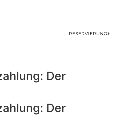
RESERVIERUNG
zahlung: Der
zahlung: Der