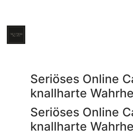
Seriöses Online C
knallharte Wahrhei
Seriöses Online C
knallharte Wahrhei