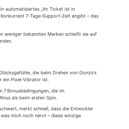
n automatisiertes „Ihr Ticket ist in
 Konkurrent 7‑Tage‑Support‑Zeit angibt – das
gen weniger bekannten Marken schießt sie auf
erden.
 Glücksgefühle, die beim Drehen von Gonzo’s
ein Pixel‑Vibrator ist.
von 7 Bonusbedingungen, die im
inus als beim ersten Spin.
chwert, merkt schnell, dass die Entwickler
, was mich noch nervt – diese winzige