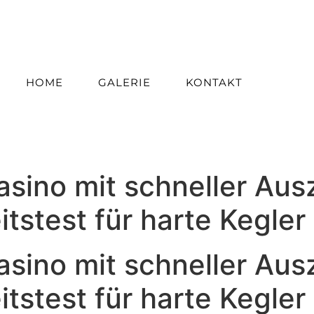
HOME
GALERIE
KONTAKT
asino mit schneller Aus
tstest für harte Kegler
asino mit schneller Aus
tstest für harte Kegler