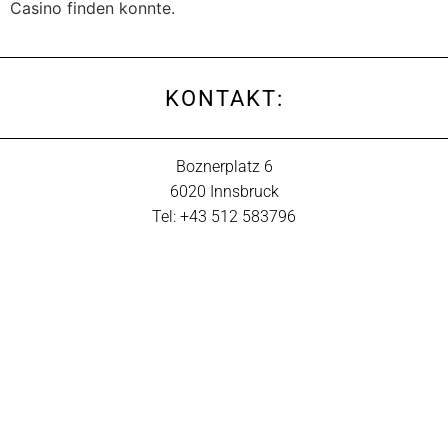
Casino finden konnte.
KONTAKT:
Boznerplatz 6
6020 Innsbruck
Tel: +43 512 583796
ÖFFNUNGSZEITEN
Mo-Sa: 11:30-14:00 & 17:30-24:00
So: 17:30-23:00
An Feiertagen geschlossen