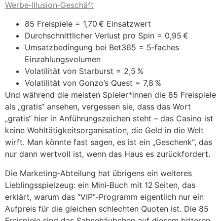
Werbe‑Illusion‑Geschäft
85 Freispiele = 1,70 € Einsatzwert
Durchschnittlicher Verlust pro Spin = 0,95 €
Umsatzbedingung bei Bet365 = 5‑faches
Einzahlungsvolumen
Volatilität von Starburst = 2,5 %
Volatilität von Gonzo’s Quest = 7,8 %
Und während die meisten Spieler*innen die 85 Freispiele
als „gratis“ ansehen, vergessen sie, dass das Wort
„gratis“ hier in Anführungszeichen steht – das Casino ist
keine Wohltätigkeitsorganisation, die Geld in die Welt
wirft. Man könnte fast sagen, es ist ein „Geschenk“, das
nur dann wertvoll ist, wenn das Haus es zurückfordert.
Die Marketing‑Abteilung hat übrigens ein weiteres
Lieblingsspielzeug: ein Mini‑Buch mit 12 Seiten, das
erklärt, warum das “VIP”‑Programm eigentlich nur ein
Aufpreis für die gleichen schlechten Quoten ist. Die 85
Freispiele sind das Sahnehäubchen auf diesem bitteren