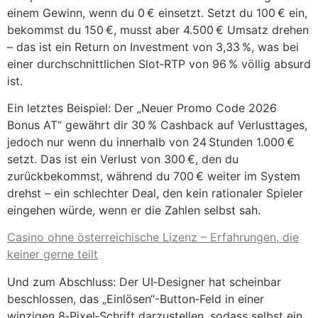
einem Gewinn, wenn du 0 € einsetzt. Setzt du 100 € ein,
bekommst du 150 €, musst aber 4.500 € Umsatz drehen
– das ist ein Return on Investment von 3,33 %, was bei
einer durchschnittlichen Slot‑RTP von 96 % völlig absurd
ist.
Ein letztes Beispiel: Der „Neuer Promo Code 2026
Bonus AT“ gewährt dir 30 % Cashback auf Verlusttages,
jedoch nur wenn du innerhalb von 24 Stunden 1.000 €
setzt. Das ist ein Verlust von 300 €, den du
zurückbekommst, während du 700 € weiter im System
drehst – ein schlechter Deal, den kein rationaler Spieler
eingehen würde, wenn er die Zahlen selbst sah.
Casino ohne österreichische Lizenz – Erfahrungen, die
keiner gerne teilt
Und zum Abschluss: Der UI‑Designer hat scheinbar
beschlossen, das „Einlösen“-Button‑Feld in einer
winzigen 8‑Pixel‑Schrift darzustellen, sodass selbst ein