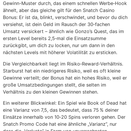
Gewinn-Muster durch, das einem schnellen Werbe‑Hook
ähnelt, aber das gleiche gilt für den Snatch Casino
Bonus: Er ist da, blinkt, verschwindet, und bevor du dich
versiehst, ist dein Geld im Rausch der 30‑fachen
Umsatz versickert – ähnlich wie Gonzo’s Quest, das im
ersten Level bereits 2,5‑mal die Einsatzsumme
zurückgibt, um dich zu locken, nur um dann in den
nächsten Levels mit höherer Volatilität zu ersticken.
Die Vergleichbarkeit liegt im Risiko‑Reward-Verhältnis.
Starburst hat ein niedrigeres Risiko, weil es oft kleine
Gewinne verteilt; der Bonus hat ein hohes Risiko, weil er
große Umsatzbedingungen stellt, die selten im
Verhältnis zu den kleinen Gewinnen stehen.
Ein weiterer Blickwinkel: Ein Spiel wie Book of Dead hat
eine Varianz von 7,5, das bedeutet, dass 75 % deiner
Einsätze innerhalb von 10‑20 Spins verloren gehen. Der
Snatch Promo Code hat eine ähnliche „Varianz“, nur