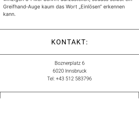
Greifhand‑Auge kaum das Wort „Einlösen“ erkennen
kann.
KONTAKT:
Boznerplatz 6
6020 Innsbruck
Tel: +43 512 583796
ÖFFNUNGSZEITEN
Mo-Sa: 11:30-14:00 & 17:30-24:00
So: 17:30-23:00