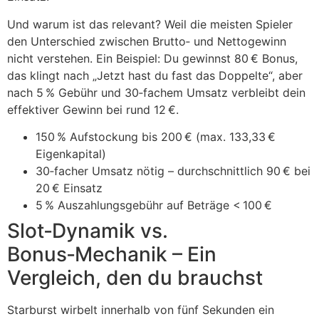
Und warum ist das relevant? Weil die meisten Spieler
den Unterschied zwischen Brutto‑ und Nettogewinn
nicht verstehen. Ein Beispiel: Du gewinnst 80 € Bonus,
das klingt nach „Jetzt hast du fast das Doppelte“, aber
nach 5 % Gebühr und 30‑fachem Umsatz verbleibt dein
effektiver Gewinn bei rund 12 €.
150 % Aufstockung bis 200 € (max. 133,33 €
Eigenkapital)
30‑facher Umsatz nötig – durchschnittlich 90 € bei
20 € Einsatz
5 % Auszahlungsgebühr auf Beträge < 100 €
Slot‑Dynamik vs.
Bonus‑Mechanik – Ein
Vergleich, den du brauchst
Starburst wirbelt innerhalb von fünf Sekunden ein