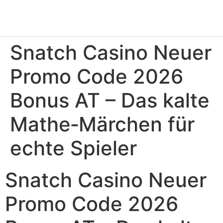
Snatch Casino Neuer
Promo Code 2026
Bonus AT – Das kalte
Mathe‑Märchen für
echte Spieler
Snatch Casino Neuer
Promo Code 2026