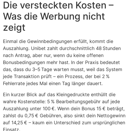
Die versteckten Kosten –
Was die Werbung nicht
zeigt
Einmal die Gewinnbedingungen erfüllt, kommt die
Auszahlung. Unibet zahlt durchschnittlich 48 Stunden
nach Antrag, aber nur, wenn du keine offenen
Bonusbedingungen mehr hast. In der Praxis bedeutet
das, dass du 3–5 Tage warten musst, weil das System
jede Transaktion prüft – ein Prozess, der bei 2 %
Fehlerrate jedes Mal einen Tag länger dauert.
Ein kurzer Blick auf das Kleingedruckte enthüllt die
wahre Kostenstelle: 5 % Bearbeitungsgebühr auf jede
Auszahlung unter 100 €. Wenn dein Bonus 15 € beträgt,
zahlst du 0,75 € Gebühren, also sinkt dein Nettogewinn
auf 14,25 € – kaum ein Unterschied zum ursprünglichen
Einsatz.