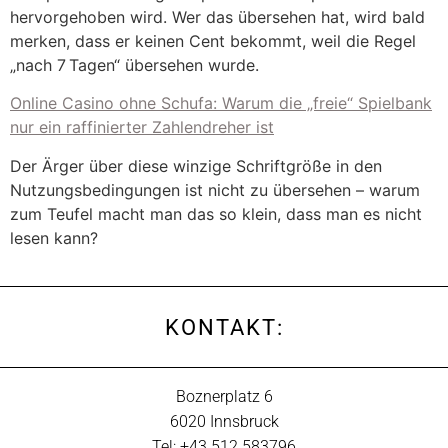
hervorgehoben wird. Wer das übersehen hat, wird bald
merken, dass er keinen Cent bekommt, weil die Regel
„nach 7 Tagen“ übersehen wurde.
Online Casino ohne Schufa: Warum die „freie“ Spielbank
nur ein raffinierter Zahlendreher ist
Der Ärger über diese winzige Schriftgröße in den
Nutzungsbedingungen ist nicht zu übersehen – warum
zum Teufel macht man das so klein, dass man es nicht
lesen kann?
KONTAKT:
Boznerplatz 6
6020 Innsbruck
Tel: +43 512 583796