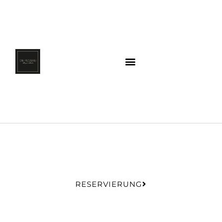
RESERVIERUNG