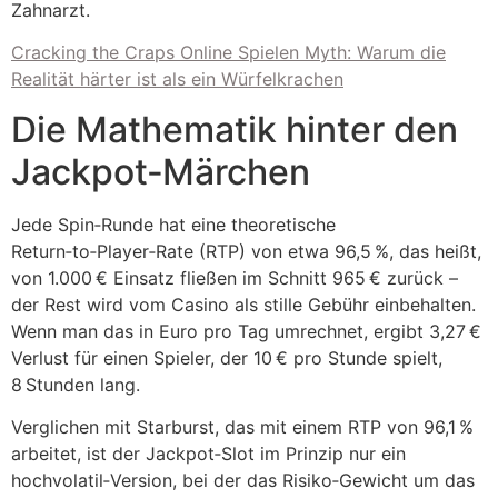
Zahnarzt.
Cracking the Craps Online Spielen Myth: Warum die
Realität härter ist als ein Würfelkrachen
Die Mathematik hinter den
Jackpot‑Märchen
Jede Spin‑Runde hat eine theoretische
Return‑to‑Player‑Rate (RTP) von etwa 96,5 %, das heißt,
von 1.000 € Einsatz fließen im Schnitt 965 € zurück –
der Rest wird vom Casino als stille Gebühr einbehalten.
Wenn man das in Euro pro Tag umrechnet, ergibt 3,27 €
Verlust für einen Spieler, der 10 € pro Stunde spielt,
8 Stunden lang.
Verglichen mit Starburst, das mit einem RTP von 96,1 %
arbeitet, ist der Jackpot‑Slot im Prinzip nur ein
hochvolatil‑Version, bei der das Risiko‑Gewicht um das