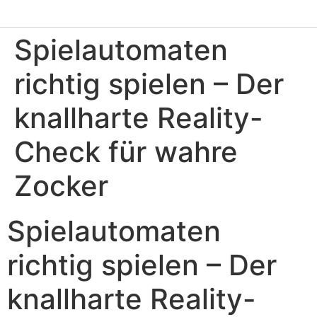
Spielautomaten
richtig spielen – Der
knallharte Reality-
Check für wahre
Zocker
Spielautomaten
richtig spielen – Der
knallharte Reality-