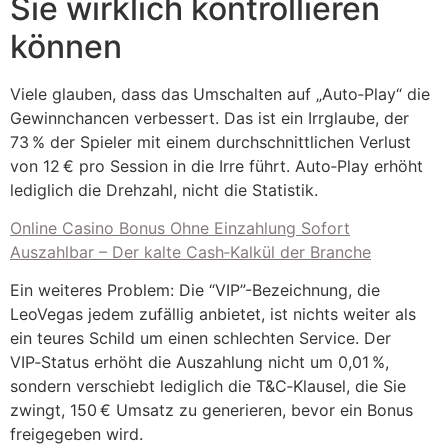
Sie wirklich kontrollieren
können
Viele glauben, dass das Umschalten auf „Auto‑Play“ die
Gewinnchancen verbessert. Das ist ein Irrglaube, der
73 % der Spieler mit einem durchschnittlichen Verlust
von 12 € pro Session in die Irre führt. Auto‑Play erhöht
lediglich die Drehzahl, nicht die Statistik.
Online Casino Bonus Ohne Einzahlung Sofort
Auszahlbar – Der kalte Cash‑Kalkül der Branche
Ein weiteres Problem: Die “VIP”-Bezeichnung, die
LeoVegas jedem zufällig anbietet, ist nichts weiter als
ein teures Schild um einen schlechten Service. Der
VIP‑Status erhöht die Auszahlung nicht um 0,01 %,
sondern verschiebt lediglich die T&C‑Klausel, die Sie
zwingt, 150 € Umsatz zu generieren, bevor ein Bonus
freigegeben wird.