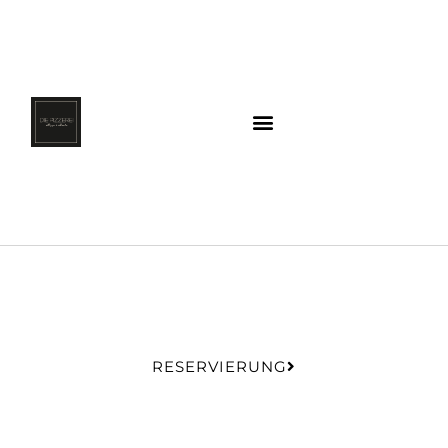
RESERVIERUNG