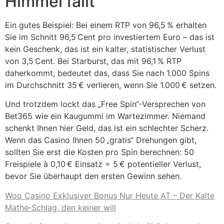
Himmel fällt
Ein gutes Beispiel: Bei einem RTP von 96,5 % erhalten
Sie im Schnitt 96,5 Cent pro investiertem Euro – das ist
kein Geschenk, das ist ein kalter, statistischer Verlust
von 3,5 Cent. Bei Starburst, das mit 96,1 % RTP
daherkommt, bedeutet das, dass Sie nach 1.000 Spins
im Durchschnitt 35 € verlieren, wenn Sie 1.000 € setzen.
Und trotzdem lockt das „Free Spin“-Versprechen von
Bet365 wie ein Kaugummi im Wartezimmer. Niemand
schenkt Ihnen hier Geld, das ist ein schlechter Scherz.
Wenn das Casino Ihnen 50 „gratis“ Drehungen gibt,
sollten Sie erst die Kosten pro Spin berechnen: 50
Freispiele à 0,10 € Einsatz = 5 € potentieller Verlust,
bevor Sie überhaupt den ersten Gewinn sehen.
Woo Casino Exklusiver Bonus Nur Heute AT – Der Kalte
Mathe‑Schlag, den keiner will