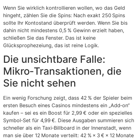
Wenn Sie wirklich kontrollieren wollen, wo das Geld
hingeht, zählen Sie die Spins: Nach exakt 250 Spins
sollte Ihr Kontostand überprüft werden. Wenn Sie bis
dahin nicht mindestens 0,5 % Gewinn erzielt haben,
schließen Sie das Fenster. Das ist keine
Glücksprophezeiung, das ist reine Logik.
Die unsichtbare Falle:
Mikro‑Transaktionen, die
Sie nicht sehen
Ein wenig Forschung zeigt, dass 42 % der Spieler beim
ersten Besuch eines Casinos mindestens ein „Add‑on“
kaufen – sei es ein Boost für 2,99 € oder ein spezielles
Symbol‑Set für 4,99 €. Diese Ausgaben summieren sich
schneller als ein Taxi‑Billboard in der Innenstadt, wenn
man sie über 12 Monate verteilt: 42 % × 3 € × 12 Monate