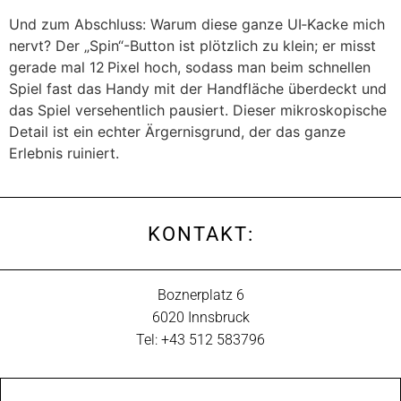
Und zum Abschluss: Warum diese ganze UI‑Kacke mich
nervt? Der „Spin“-Button ist plötzlich zu klein; er misst
gerade mal 12 Pixel hoch, sodass man beim schnellen
Spiel fast das Handy mit der Handfläche überdeckt und
das Spiel versehentlich pausiert. Dieser mikroskopische
Detail ist ein echter Ärgernisgrund, der das ganze
Erlebnis ruiniert.
KONTAKT:
Boznerplatz 6
6020 Innsbruck
Tel: +43 512 583796