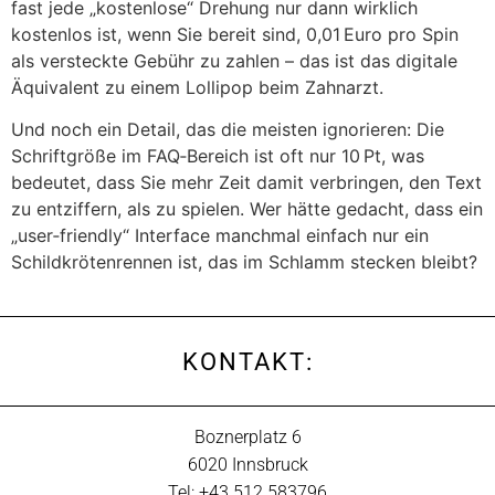
fast jede „kostenlose“ Drehung nur dann wirklich
kostenlos ist, wenn Sie bereit sind, 0,01 Euro pro Spin
als versteckte Gebühr zu zahlen – das ist das digitale
Äquivalent zu einem Lollipop beim Zahnarzt.
Und noch ein Detail, das die meisten ignorieren: Die
Schriftgröße im FAQ‑Bereich ist oft nur 10 Pt, was
bedeutet, dass Sie mehr Zeit damit verbringen, den Text
zu entziffern, als zu spielen. Wer hätte gedacht, dass ein
„user‑friendly“ Interface manchmal einfach nur ein
Schildkrötenrennen ist, das im Schlamm stecken bleibt?
KONTAKT:
Boznerplatz 6
6020 Innsbruck
Tel: +43 512 583796