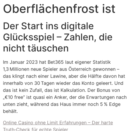
Oberflächenfrost ist
Der Start ins digitale
Glücksspiel – Zahlen, die
nicht täuschen
Im Januar 2023 hat Bet365 laut eigener Statistik
1,3 Millionen neue Spieler aus Österreich gewonnen –
das klingt nach einer Lawine, aber die Hälfte davon hat
innerhalb von 30 Tagen wieder das Konto geleert. Und
das ist kein Zufall, das ist Kalkulation. Der Bonus von
„€10 free“ ist quasi ein Anker, der die Erwartungen nach
unten zieht, während das Haus immer noch 5 % Edge
behält.
Online Casino ohne Limit Erfahrungen – Der harte
Truth‑Check für echte Spieler