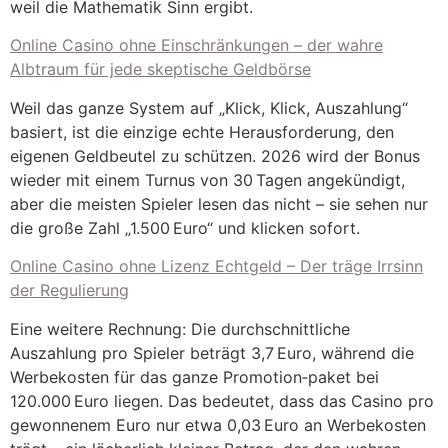
weil die Mathematik Sinn ergibt.
Online Casino ohne Einschränkungen – der wahre
Albtraum für jede skeptische Geldbörse
Weil das ganze System auf „Klick, Klick, Auszahlung“
basiert, ist die einzige echte Herausforderung, den
eigenen Geldbeutel zu schützen. 2026 wird der Bonus
wieder mit einem Turnus von 30 Tagen angekündigt,
aber die meisten Spieler lesen das nicht – sie sehen nur
die große Zahl „1.500 Euro“ und klicken sofort.
Online Casino ohne Lizenz Echtgeld – Der träge Irrsinn
der Regulierung
Eine weitere Rechnung: Die durchschnittliche
Auszahlung pro Spieler beträgt 3,7 Euro, während die
Werbekosten für das ganze Promotion‑paket bei
120.000 Euro liegen. Das bedeutet, dass das Casino pro
gewonnenem Euro nur etwa 0,03 Euro an Werbekosten