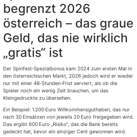
begrenzt 2026
österreich – das graue
Geld, das nie wirklich
„gratis“ ist
Der Spinfest‑Spezialbonus kam 2024 zum ersten Mal in
den österreichischen Markt, 2026 jedoch wird er wieder
nur mit einer 48‑Stunden‑Frist serviert, als ob die
Spieler noch ein wenig Zeit brauchen, um das
Kleingedruckte zu übersehen.
Ein Beispiel: 1.200 Euro Willkommensguthaben, das nur
nach 30 Einsätzen von jeweils 20 Euro freigegeben wird.
Das ergibt 600 Euro „Risiko“, das die Bank bereits
gedeckt hat, bevor ein einziger Cent gewonnen wird.