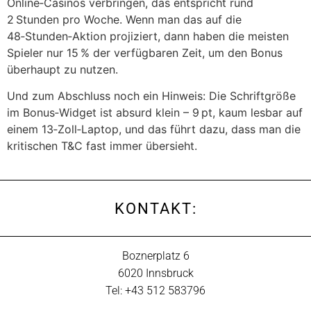
Online‑Casinos verbringen, das entspricht rund
2 Stunden pro Woche. Wenn man das auf die
48‑Stunden‑Aktion projiziert, dann haben die meisten
Spieler nur 15 % der verfügbaren Zeit, um den Bonus
überhaupt zu nutzen.
Und zum Abschluss noch ein Hinweis: Die Schriftgröße
im Bonus‑Widget ist absurd klein – 9 pt, kaum lesbar auf
einem 13‑Zoll‑Laptop, und das führt dazu, dass man die
kritischen T&C fast immer übersieht.
KONTAKT:
Boznerplatz 6
6020 Innsbruck
Tel: +43 512 583796