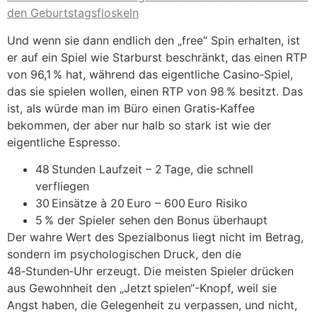
den Geburtstagsfloskeln
Und wenn sie dann endlich den „free“ Spin erhalten, ist
er auf ein Spiel wie Starburst beschränkt, das einen RTP
von 96,1 % hat, während das eigentliche Casino‑Spiel,
das sie spielen wollen, einen RTP von 98 % besitzt. Das
ist, als würde man im Büro einen Gratis‑Kaffee
bekommen, der aber nur halb so stark ist wie der
eigentliche Espresso.
48 Stunden Laufzeit – 2 Tage, die schnell
verfliegen
30 Einsätze à 20 Euro – 600 Euro Risiko
5 % der Spieler sehen den Bonus überhaupt
Der wahre Wert des Spezialbonus liegt nicht im Betrag,
sondern im psychologischen Druck, den die
48‑Stunden‑Uhr erzeugt. Die meisten Spieler drücken
aus Gewohnheit den „Jetzt spielen“-Knopf, weil sie
Angst haben, die Gelegenheit zu verpassen, und nicht,