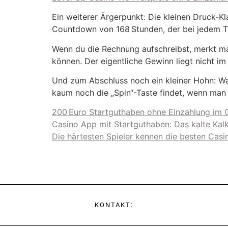
Ein weiterer Ärgerpunkt: Die kleinen Druck-Kl
Countdown von 168 Stunden, der bei jedem Ti
Wenn du die Rechnung aufschreibst, merkt man
können. Der eigentliche Gewinn liegt nicht im
Und zum Abschluss noch ein kleiner Hohn: Wa
kaum noch die „Spin“-Taste findet, wenn man
200 Euro Startguthaben ohne Einzahlung im C
Casino App mit Startguthaben: Das kalte Kal
Die härtesten Spieler kennen die besten Casi
KONTAKT: