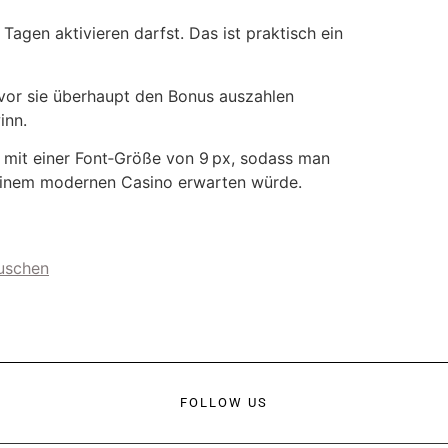
Tagen aktivieren darfst. Das ist praktisch ein
evor sie überhaupt den Bonus auszahlen
inn.
 mit einer Font‑Größe von 9 px, sodass man
 einem modernen Casino erwarten würde.
äuschen
FOLLOW US