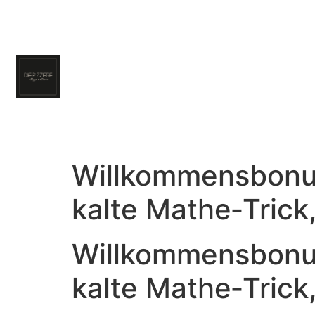
Willkommensbonus
kalte Mathe‑Trick
Willkommensbonus
kalte Mathe‑Trick